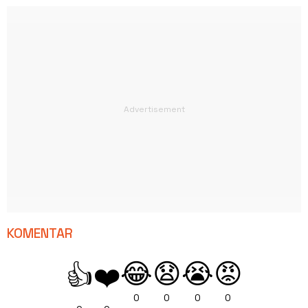
KOMENTAR
😂
😧
😭
😡
👍
❤️
0
0
0
0