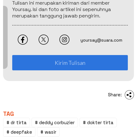
Tulisan ini merupakan kiriman dari member
Yoursay. Isi dan foto artikel ini sepenuhnya
merupakan tanggung jawab pengirim.
yoursay@suara.com
Kirim Tulisan
Share:
TAG
# dr tirta
# deddy corbuzier
# dokter tirta
# deepfake
# wasir