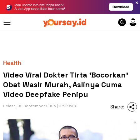
×
Mau update info hits tanpa ribet?
Download
Suara App tanpa iklan buat kamu!
Health
Video Viral Dokter Tirta 'Bocorkan'
Obat Wasir Murah, Aslinya Cuma
Video Deepfake Penipu
Selasa, 02 September 2025 | 07:37 WIB
Share: