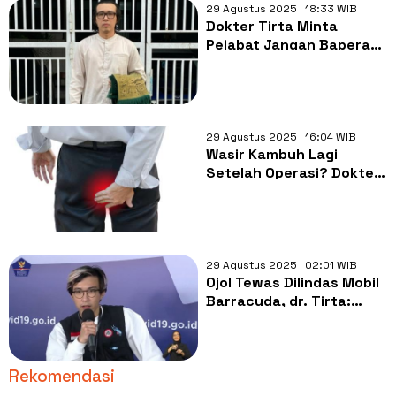
29 Agustus 2025 | 18:33 WIB
Dokter Tirta Minta
Pejabat Jangan Baperan,
Bandingkan dengan
Selebgram: Mereka
Sering Dihujat
29 Agustus 2025 | 16:04 WIB
Wasir Kambuh Lagi
Setelah Operasi? Dokter
Ungkap Fakta Penting
yang Sering Diabaikan
29 Agustus 2025 | 02:01 WIB
Ojol Tewas Dilindas Mobil
Barracuda, dr. Tirta:
Sopir Brimobnya Waras
Gak Sih?
Rekomendasi