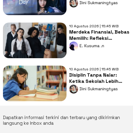
Keluarga dari Kisah
Dini Sukmaningtyas
Penculikan
10 Agustus 2026 | 15:45 WIB
Merdeka Finansial, Bebas
Memilih: Refleksi
Perempuan Pekerja di
E. Kusuma .n
HUT ke-81 RI
10 Agustus 2026 | 15:45 WIB
Disiplin Tanpa Nalar:
Ketika Sekolah Lebih
Sibuk Mengatur daripada
Dini Sukmaningtyas
Mendidik
Dapatkan informasi terkini dan terbaru yang dikirimkan
langsung ke Inbox anda