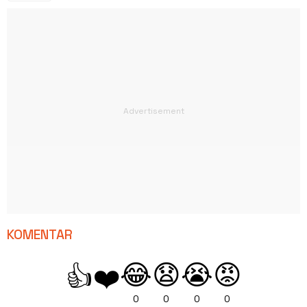
KOMENTAR
😂
😧
😭
😡
👍
❤️
0
0
0
0