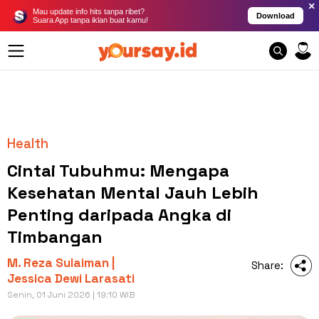
×
Mau update info hits tanpa ribet?
Download
Suara App tanpa iklan buat kamu!
Health
Cintai Tubuhmu: Mengapa
Kesehatan Mental Jauh Lebih
Penting daripada Angka di
Timbangan
M. Reza Sulaiman |
Share:
Jessica Dewi Larasati
Senin, 01 Juni 2026 | 19:10 WIB