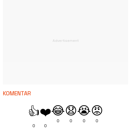
KOMENTAR
😂
😧
😭
😡
👍
❤️
0
0
0
0
0
0