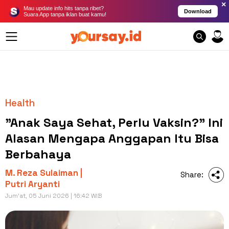
×
Mau update info hits tanpa ribet?
Download
Suara App tanpa iklan buat kamu!
Health
"Anak Saya Sehat, Perlu Vaksin?" Ini
Alasan Mengapa Anggapan Itu Bisa
Berbahaya
M. Reza Sulaiman |
Share:
Putri Aryanti
Jum'at, 05 Juni 2026 | 16:42 WIB