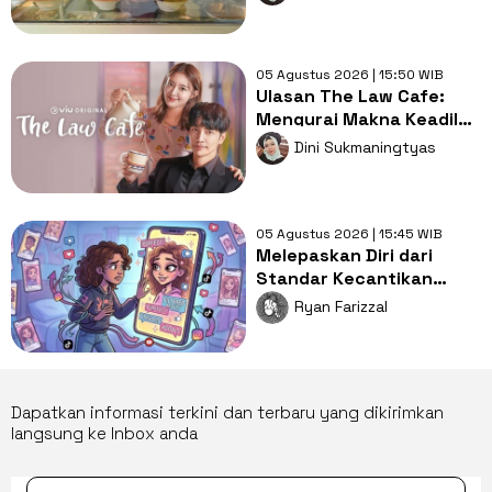
Perempuan
05 Agustus 2026 | 15:50 WIB
Ulasan The Law Cafe:
Mengurai Makna Keadilan
di Luar Ruang Sidang
Dini Sukmaningtyas
05 Agustus 2026 | 15:45 WIB
Melepaskan Diri dari
Standar Kecantikan
Toksik: Literasi Digital
Ryan Farizzal
untuk Lawan Body
Dysmorphia
Dapatkan informasi terkini dan terbaru yang dikirimkan
langsung ke Inbox anda