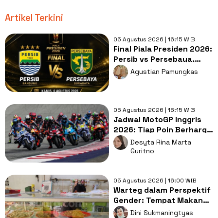
Artikel Terkini
05 Agustus 2026 | 16:15 WIB
Final Piala Presiden 2026:
Persib vs Persebaya,
Duel Dua Tim dengan
Agustian Pamungkas
Statistik Nyaris Identik
05 Agustus 2026 | 16:15 WIB
Jadwal MotoGP Inggris
2026: Tiap Poin Berharga
untuk Raih Gelar Juara
Desyta Rina Marta
Dunia
Guritno
05 Agustus 2026 | 16:00 WIB
Warteg dalam Perspektif
Gender: Tempat Makan
yang Tak Ramah
Dini Sukmaningtyas