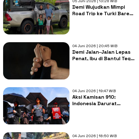
05 Juni 2026 | 13:28 WIB
Demi Wujudkan Mimpi
Road Trip ke Turki Bareng
Anak, Pasutri Ini Sampai
Jual Rumah dan Mobil
04 Juni 2026 | 20:45 WIB
Demi Jalan-Jalan Lepas
Penat, Ibu di Bantul Tega
Lakban Mulut dan Kaki
Balitanya di Kontrakan
04 Juni 2026 | 19:47 WIB
Aksi Kamisan 910:
Indonesia Darurat
Militerisme, Anak Papua
Jadi Korban Agresi di
Pengungsian
04 Juni 2026 | 18:50 WIB