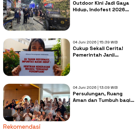
Outdoor Kini Jadi Gaya
Hidup, Indofest 2026
Catat Antusiasme Anak
Muda 'Main' ke Alam
04 Juni 2026 | 15:39 WIB
Cukup Sekali Cerita!
Pemerintah Janji
Respons 1x24 Jam
Laporan Kekerasan
Perempuan dan Anak
04 Juni 2026 | 13:09 WIB
Persulungan, Ruang
Aman dan Tumbuh bagi
Mereka yang Terlahir
sebagai Anak Sulung
Rekomendasi