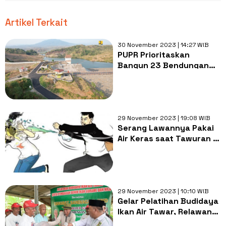
Artikel Terkait
30 November 2023 | 14:27 WIB
PUPR Prioritaskan
Bangun 23 Bendungan
dengan Anggaran
Program Ketahanan
Sumber Daya Air 2024
Rp47,64 Triliun
29 November 2023 | 19:08 WIB
Serang Lawannya Pakai
Air Keras saat Tawuran di
Depan Pos RW, Pemuda di
Taman Sari Jakbar
Ditangkap
29 November 2023 | 10:10 WIB
Gelar Pelatihan Budidaya
Ikan Air Tawar, Relawan
Sahabat Sandi Dukung