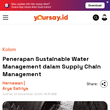
×
Mau update info hits tanpa ribet?
Download
Suara App tanpa iklan buat kamu!
Kolom
Penerapan Sustainable Water
Management dalam Supply Chain
Management
Hernawan |
Share:
Arya Satriya
Jum'at, 01 Desember 2023 | 14:31 WIB