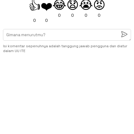
😂
😧
😭
😡
👍
❤️
0
0
0
0
0
0
Isi komentar sepenuhnya adalah tanggung jawab pengguna dan diatur
dalam UU ITE