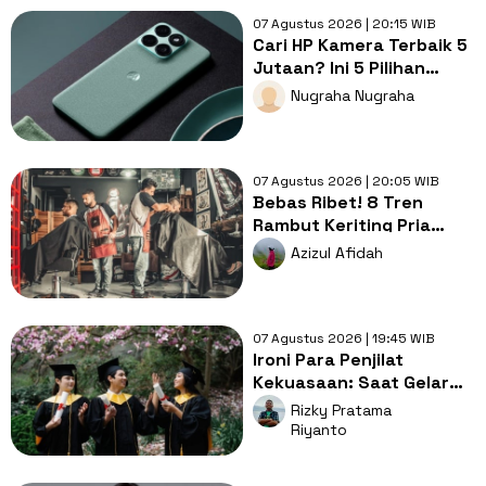
07 Agustus 2026 | 20:15 WIB
Cari HP Kamera Terbaik 5
Jutaan? Ini 5 Pilihan
dengan Foto Paling Tajam
Nugraha Nugraha
07 Agustus 2026 | 20:05 WIB
Bebas Ribet! 8 Tren
Rambut Keriting Pria
untuk Wajah Kotak yang
Azizul Afidah
Gampang Ditata
07 Agustus 2026 | 19:45 WIB
Ironi Para Penjilat
Kekuasaan: Saat Gelar
Akademis Kalah oleh
Rizky Pratama
Mental ABS
Riyanto