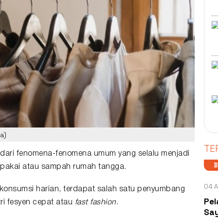
a)
TE
 dari fenomena-fenomena umum yang selalu menjadi
B
li pakai atau sampah rumah tangga.
04 A
 konsumsi harian, terdapat salah satu penyumbang
Pel
tri fesyen cepat atau
fast fashion
.
Say