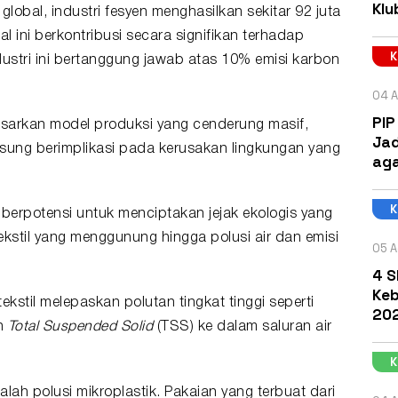
Klu
lobal, industri fesyen menghasilkan sekitar 92 juta
al ini berkontribusi secara signifikan terhadap
stri ini bertanggung jawab atas 10% emisi karbon
04 A
PIP
sarkan model produksi yang cenderung masif,
Jad
sung berimplikasi pada kerusakan lingkungan yang
aga
 berpotensi untuk menciptakan jejak ekologis yang
 tekstil yang menggunung hingga polusi air dan emisi
05 A
4 S
Keb
stil melepaskan polutan tingkat tinggi seperti
202
n
Total Suspended Solid
(TSS) ke dalam saluran air
lah polusi mikroplastik. Pakaian yang terbuat dari