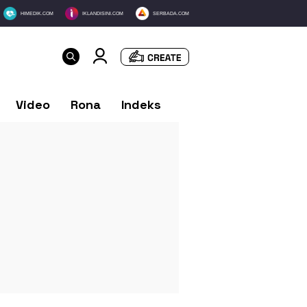
HIMEDIK.COM
IKLANDISINI.COM
SERBADA.COM
Video
Rona
Indeks