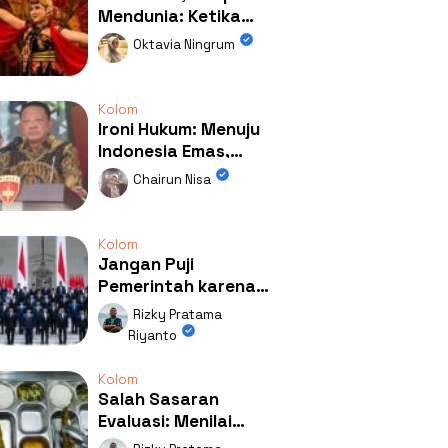
Mendunia: Ketika
Kolaborasi
Oktavia Ningrum
Mengubah Wajah
Kemiren
Kolom
Ironi Hukum: Menuju
Indonesia Emas,
Ternyata Emasnya
Chairun Nisa
Ada di Rumah Febrie!
Kolom
Jangan Puji
Pemerintah karena
Kerja: Mengapa
Rizky Pratama
Publik Begitu Mudah
Riyanto
Terpesona?
Kolom
Salah Sasaran
Evaluasi: Menilai
Program MBG Lewat