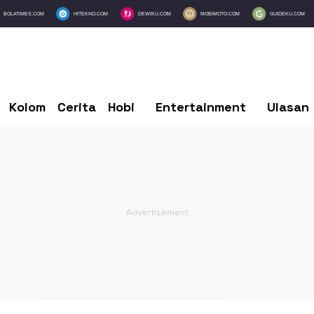
BOLATIMES.COM
HITEKNO.COM
DEWIKU.COM
MOBIMOTO.COM
GUIDEKU.COM
Kolom
Cerita
Hobi
Entertainment
Ulasan