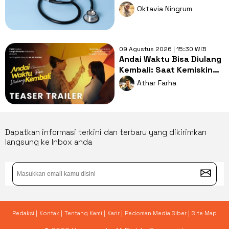
Sekadar Pasar Impor
Oktavia Ningrum
09 Agustus 2026 | 15:30 WIB
Andai Waktu Bisa Diulang
Kembali: Saat Kemiskinan
Merampas Kebebasan
Athar Farha
Cinta
Dapatkan informasi terkini dan terbaru yang dikirimkan
langsung ke Inbox anda
Redaksi |
Kontak |
Tentang Kami |
Karir |
Pedoman Media Siber |
Site Map