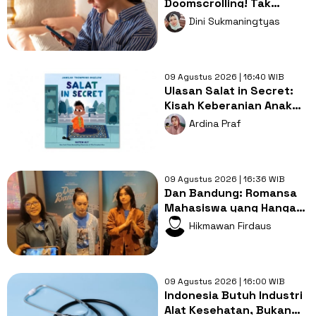
Doomscrolling! Tak
Semua Hal di Internet
Dini Sukmaningtyas
Perlu Diikuti
09 Agustus 2026 | 16:40 WIB
Ulasan Salat in Secret:
Kisah Keberanian Anak
Muslim yang
Ardina Praf
Menginspirasi
09 Agustus 2026 | 16:36 WIB
Dan Bandung: Romansa
Mahasiswa yang Hangat
dengan Bumbu
Hikmawan Firdaus
Persahabatan yang
Kental
09 Agustus 2026 | 16:00 WIB
Indonesia Butuh Industri
Alat Kesehatan, Bukan