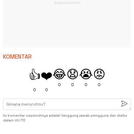
KOMENTAR
😂
😧
😭
😡
👍
❤️
0
0
0
0
0
0
Isi komentar sepenuhnya adalah tanggung jawab pengguna dan diatur
dalam UU ITE