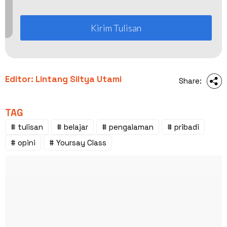
Kirim Tulisan
Editor: Lintang Siltya Utami
Share:
TAG
# tulisan
# belajar
# pengalaman
# pribadi
# opini
# Yoursay Class