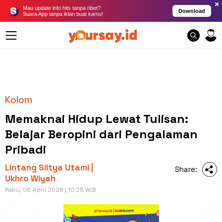
×
Mau update info hits tanpa ribet?
Download
Suara App tanpa iklan buat kamu!
Kolom
Memaknai Hidup Lewat Tulisan:
Belajar Beropini dari Pengalaman
Pribadi
Lintang Siltya Utami |
Share:
Ukhro Wiyah
Rabu, 08 April 2026 | 10:25 WIB