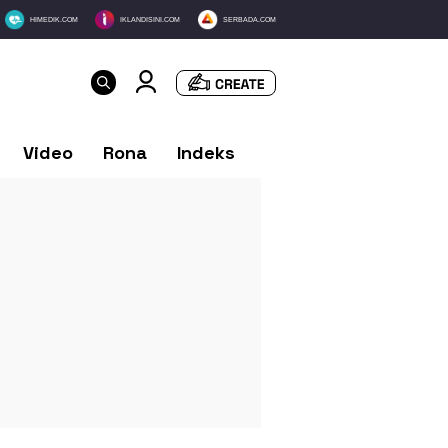
HIMEDIK.COM
IKLANDISINI.COM
SERBADA.COM
Video
Rona
Indeks