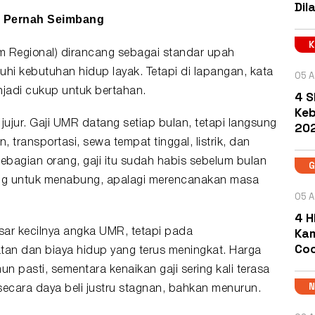
Dil
k Pernah Seimbang
 Regional) dirancang sebagai standar upah
i kebutuhan hidup layak. Tetapi di lapangan, kata
05 A
njadi cukup untuk bertahan.
4 S
Keb
 jujur. Gaji UMR datang setiap bulan, tetapi langsung
202
 transportasi, sewa tempat tinggal, listrik, dan
ebagian orang, gaji itu sudah habis sebelum bulan
ang untuk menabung, apalagi merencanakan masa
05 A
4 H
Kam
ar kecilnya angka UMR, tetapi pada
Coc
an dan biaya hidup yang terus meningkat. Harga
 pasti, sementara kenaikan gaji sering kali terasa
 secara daya beli justru stagnan, bahkan menurun.