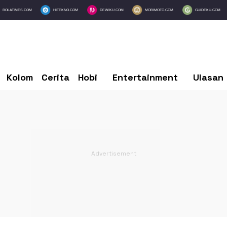
BOLATIMES.COM
HITEKNO.COM
DEWIKU.COM
MOBIMOTO.COM
GUIDEKU.COM
Kolom
Cerita
Hobi
Entertainment
Ulasan