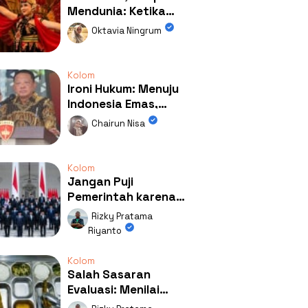
Mendunia: Ketika
Kolaborasi
Oktavia Ningrum
Mengubah Wajah
Kemiren
Kolom
Ironi Hukum: Menuju
Indonesia Emas,
Ternyata Emasnya
Chairun Nisa
Ada di Rumah Febrie!
Kolom
Jangan Puji
Pemerintah karena
Kerja: Mengapa
Rizky Pratama
Publik Begitu Mudah
Riyanto
Terpesona?
Kolom
Salah Sasaran
Evaluasi: Menilai
Program MBG Lewat