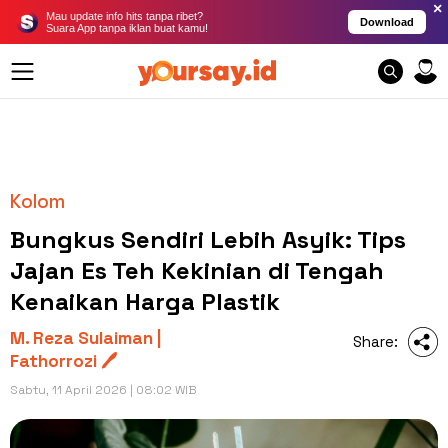
×
Mau update info hits tanpa ribet?
Download
Suara App tanpa iklan buat kamu!
Kolom
Bungkus Sendiri Lebih Asyik: Tips
Jajan Es Teh Kekinian di Tengah
Kenaikan Harga Plastik
M. Reza Sulaiman |
Share:
Fathorrozi 🖊️
Sabtu, 11 April 2026 | 08:02 WIB