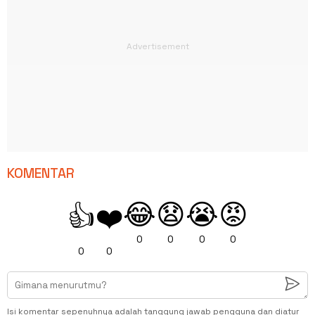
KOMENTAR
😂
😧
😭
😡
👍
❤️
0
0
0
0
0
0
Isi komentar sepenuhnya adalah tanggung jawab pengguna dan diatur