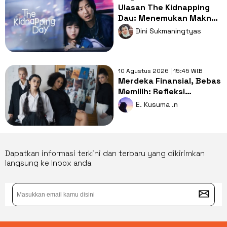
Ulasan The Kidnapping
Day: Menemukan Makna
Keluarga dari Kisah
Dini Sukmaningtyas
Penculikan
10 Agustus 2026 | 15:45 WIB
Merdeka Finansial, Bebas
Memilih: Refleksi
Perempuan Pekerja di
E. Kusuma .n
HUT ke-81 RI
Dapatkan informasi terkini dan terbaru yang dikirimkan
langsung ke Inbox anda