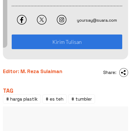
yoursay@suara.com
Kirim Tulisan
Editor: M. Reza Sulaiman
Share:
TAG
# harga plastik
# es teh
# tumbler