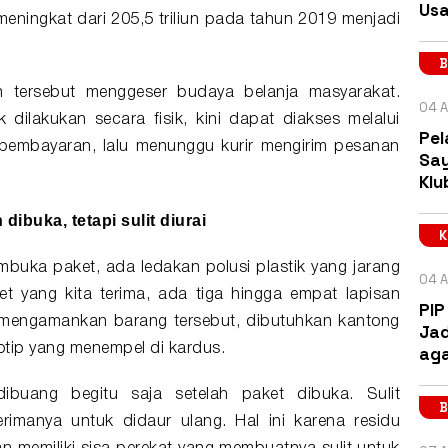
Usa
meningkat dari 205,5 triliun pada tahun 2019 menjadi
B
an tersebut menggeser budaya belanja masyarakat.
04 A
dilakukan secara fisik, kini dapat diakses melalui
Pel
n pembayaran, lalu menunggu kurir mengirim pesanan
Say
Klu
ibuka, tetapi sulit diurai
buka paket, ada ledakan polusi plastik yang jarang
04 A
t yang kita terima, ada tiga hingga empat lapisan
PIP
uk mengamankan barang tersebut, dibutuhkan kantong
Jad
lotip yang menempel di kardus.
aga
 dibuang begitu saja setelah paket dibuka. Sulit
B
manya untuk didaur ulang. Hal ini karena residu