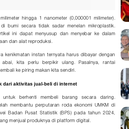
5 milimeter hingga 1 nanometer (0,000001 milimeter).
s di bumi secara tidak sadar menelan mikroplastik.
rtikel ini dapat menyusup dan menyebar ke dalam
naan dan alat reproduksi.
wa kenikmatan instan ternyata harus dibayar dengan
abai, kita perlu berpikir ulang. Pasalnya, rantai
mbali ke piring makan kita sendiri.
ari aktivitas jual-beli di internet
untuk berhenti membeli barang secara daring.
i telah membantu perputaran roda ekonomi UMKM di
vei Badan Pusat Statistik (BPS) pada tahun 2024,
ang menjual produknya di platform digital.