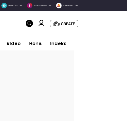
HIMEDIK.COM
IKLANDISINI.COM
SERBADA.COM
Video
Rona
Indeks