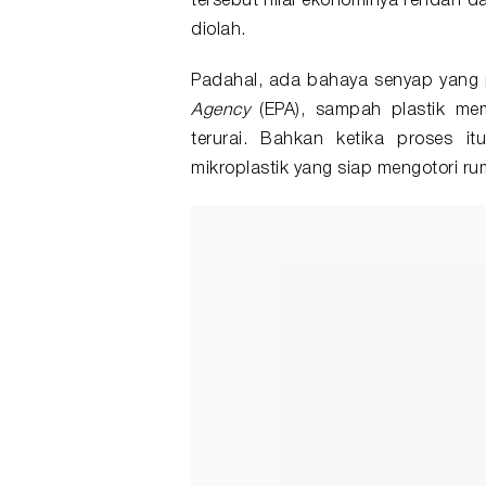
tersebut nilai ekonominya rendah d
diolah.
Padahal, ada bahaya senyap yang p
Agency
(EPA), sampah plastik me
terurai. Bahkan ketika proses i
mikroplastik yang siap mengotori ru