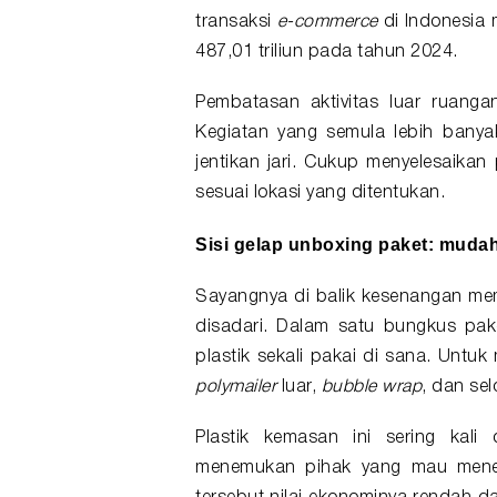
transaksi
e-commerce
di Indonesia 
487,01 triliun pada tahun 2024.
Pembatasan aktivitas luar ruang
Kegiatan yang semula lebih banyak 
jentikan jari. Cukup menyelesaika
sesuai lokasi yang ditentukan.
Sisi gelap
unboxing
paket: mudah d
Sayangnya di balik kesenangan mem
disadari. Dalam satu bungkus pake
plastik sekali pakai di sana. Unt
polymailer
luar,
bubble wrap
, dan se
Plastik kemasan ini sering kali
menemukan pihak yang mau meneri