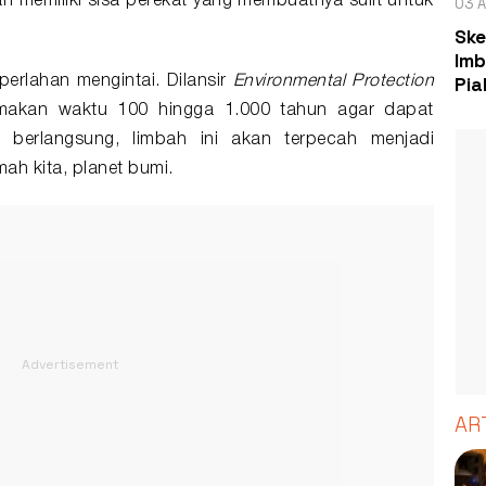
an memiliki sisa perekat yang membuatnya sulit untuk
03 A
Ske
Imb
Pia
erlahan mengintai. Dilansir
Environmental Protection
makan waktu 100 hingga 1.000 tahun agar dapat
tu berlangsung, limbah ini akan terpecah menjadi
mah kita, planet bumi.
AR