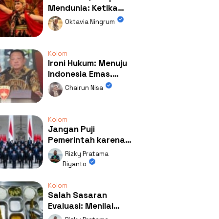
Mendunia: Ketika
Kolaborasi
Oktavia Ningrum
Mengubah Wajah
Kemiren
Kolom
Ironi Hukum: Menuju
Indonesia Emas,
Ternyata Emasnya
Chairun Nisa
Ada di Rumah Febrie!
Kolom
Jangan Puji
Pemerintah karena
Kerja: Mengapa
Rizky Pratama
Publik Begitu Mudah
Riyanto
Terpesona?
Kolom
Salah Sasaran
Evaluasi: Menilai
Program MBG Lewat