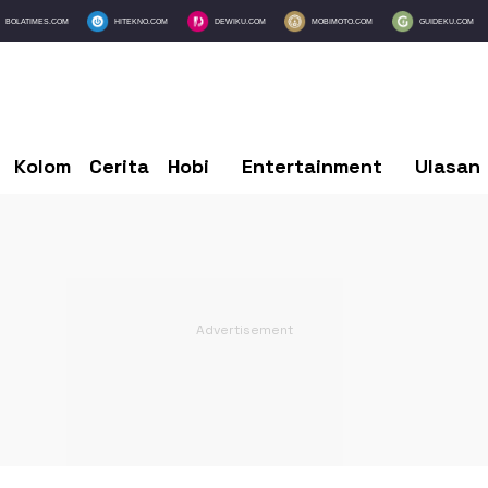
BOLATIMES.COM
HITEKNO.COM
DEWIKU.COM
MOBIMOTO.COM
GUIDEKU.COM
Kolom
Cerita
Hobi
Entertainment
Ulasan