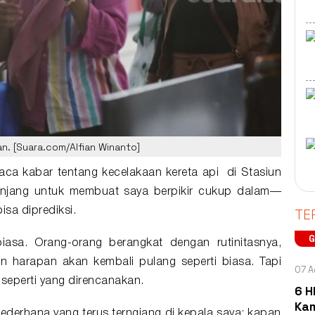
an. [Suara.com/Alfian Winanto]
aca kabar tentang kecelakaan
kereta
api di Stasiun
 panjang untuk membuat saya berpikir cukup dalam—
TE
isa diprediksi.
biasa. Orang-orang berangkat dengan rutinitasnya,
 harapan akan kembali pulang seperti biasa. Tapi
07 A
r seperti yang direncanakan.
6 H
Kam
 sederhana yang terus terngiang di kepala saya: kapan