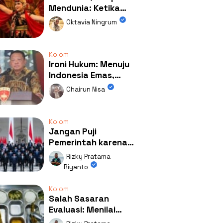
Mendunia: Ketika
Kolaborasi
Oktavia Ningrum
Mengubah Wajah
Kemiren
Kolom
Ironi Hukum: Menuju
Indonesia Emas,
Ternyata Emasnya
Chairun Nisa
Ada di Rumah Febrie!
Kolom
Jangan Puji
Pemerintah karena
Kerja: Mengapa
Rizky Pratama
Publik Begitu Mudah
Riyanto
Terpesona?
Kolom
Salah Sasaran
Evaluasi: Menilai
Program MBG Lewat