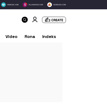
HIMEDIK.COM
IKLANDISINI.COM
SERBADA.COM
Video
Rona
Indeks