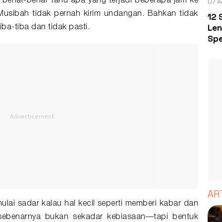
benar-benar tahu apa yang terjadi beberapa jam ke
07 A
 Musibah tidak pernah kirim undangan. Bahkan tidak
12 
Len
ba-tiba dan tidak pasti.
Spe
AR
mulai sadar kalau hal kecil seperti memberi kabar dan
sebenarnya bukan sekadar kebiasaan—tapi bentuk