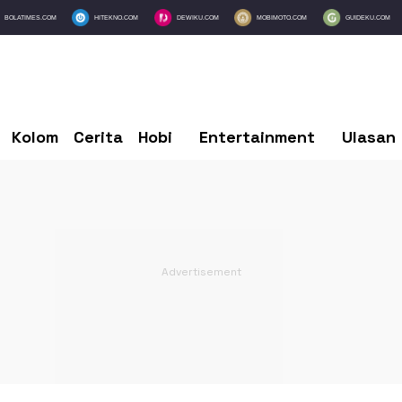
BOLATIMES.COM
HITEKNO.COM
DEWIKU.COM
MOBIMOTO.COM
GUIDEKU.COM
Kolom
Cerita
Hobi
Entertainment
Ulasan