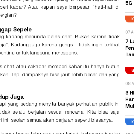
5G
beri kabar? Atau kapan saya berpesan “hati-hati di
pergian?
nggap Sepele
07 A
ang kadang menunda balas chat. Bukan karena tidak
7 L
aja”. Kadang juga karena gengsi—tidak ingin terlihat
Fen
k penting untuk langsung merespons.
Ta
as chat atau sekadar memberi kabar itu hanya butuh
kan. Tapi dampaknya bisa jauh lebih besar dari yang
08 A
3 H
idup Juga
Har
 api yang sedang menyita banyak perhatian publik ini
Mul
ak selalu berjalan sesuai rencana. Kita bisa saja
 ini, seolah semua akan berjalan seperti biasanya.