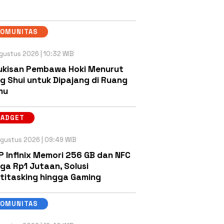
KOMUNITAS
gustus 2026 | 10:32 WIB
ukisan Pembawa Hoki Menurut
g Shui untuk Dipajang di Ruang
mu
GADGET
gustus 2026 | 09:49 WIB
P Infinix Memori 256 GB dan NFC
ga Rp1 Jutaan, Solusi
titasking hingga Gaming
KOMUNITAS