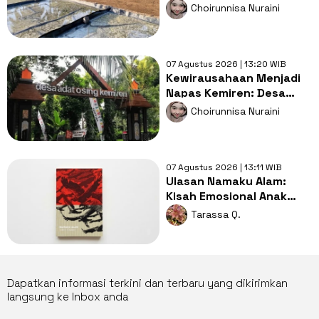
Masa Depan
Choirunnisa Nuraini
Berkelanjutan
07 Agustus 2026 | 13:20 WIB
Kewirausahaan Menjadi
Napas Kemiren: Desa
Budaya Menjadi Inspirasi
Choirunnisa Nuraini
Dunia
07 Agustus 2026 | 13:11 WIB
Ulasan Namaku Alam:
Kisah Emosional Anak
Korban Stigma Politik
Tarassa Q.
Orde Baru
Dapatkan informasi terkini dan terbaru yang dikirimkan
langsung ke Inbox anda