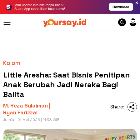
×
Mau update info hits tanpa ribet?
Download
Suara App tanpa iklan buat kamu!
Kolom
Little Aresha: Saat Bisnis Penitipan
Anak Berubah Jadi Neraka Bagi
Balita
M. Reza Sulaiman |
Share:
Ryan Farizzal
Jum'at, 01 Mei 2026 | 11:38 WIB