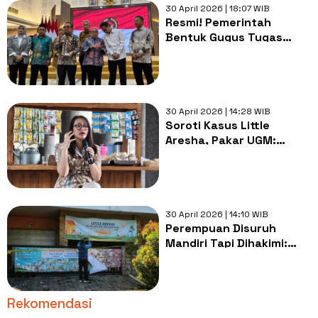
30 April 2026 | 18:07 WIB
Resmi! Pemerintah
Bentuk Gugus Tugas
Perbaikan Daycare Usai
Marak Kekerasan Anak
30 April 2026 | 14:28 WIB
Soroti Kasus Little
Aresha, Pakar UGM:
PerempuanPekerja
Berhak atas Fasilitas
Daycare Terjangkau
30 April 2026 | 14:10 WIB
Perempuan Disuruh
Mandiri Tapi Dihakimi:
Ironi Kasus Daycare Little
Aresha
Rekomendasi