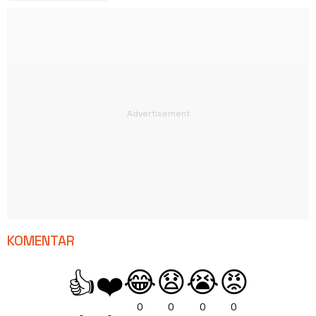
KOMENTAR
😂
😧
😭
😡
👍
❤️
0
0
0
0