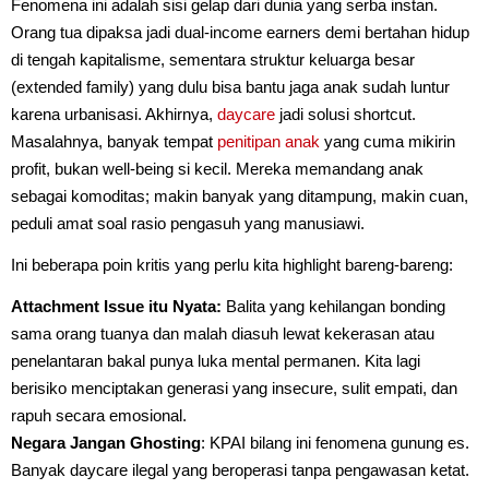
Fenomena ini adalah sisi gelap dari dunia yang serba instan.
Orang tua dipaksa jadi dual-income earners demi bertahan hidup
di tengah kapitalisme, sementara struktur keluarga besar
(extended family) yang dulu bisa bantu jaga anak sudah luntur
karena urbanisasi. Akhirnya,
daycare
jadi solusi shortcut.
Masalahnya, banyak tempat
penitipan anak
yang cuma mikirin
profit, bukan well-being si kecil. Mereka memandang anak
sebagai komoditas; makin banyak yang ditampung, makin cuan,
peduli amat soal rasio pengasuh yang manusiawi.
Ini beberapa poin kritis yang perlu kita highlight bareng-bareng:
Attachment Issue itu Nyata:
Balita yang kehilangan bonding
sama orang tuanya dan malah diasuh lewat kekerasan atau
penelantaran bakal punya luka mental permanen. Kita lagi
berisiko menciptakan generasi yang insecure, sulit empati, dan
rapuh secara emosional.
Negara Jangan Ghosting
: KPAI bilang ini fenomena gunung es.
Banyak daycare ilegal yang beroperasi tanpa pengawasan ketat.