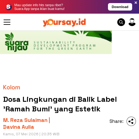
×
Mau update info hits tanpa ribet?
Download
Suara App tanpa iklan buat kamu!
Kolom
Dosa Lingkungan di Balik Label
'Ramah Bumi' yang Estetik
M. Reza Sulaiman |
Share:
Davina Aulia
Kamis, 07 Mei 2026 | 20:35 WIB