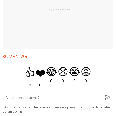
KOMENTAR
😂
😧
😭
😡
👍
❤️
0
0
0
0
0
0
Isi komentar sepenuhnya adalah tanggung jawab pengguna dan diatur
dalam UU ITE