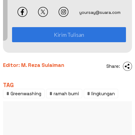
yoursay@suara.com
Kirim Tulisan
Editor: M. Reza Sulaiman
Share:
TAG
# Greenwashing
# ramah bumi
# lingkungan