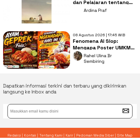
dan Pelajaran tentang
Berani Menghadapi
Ardina Praf
Perubahan
08 Agustus 2026 | 17:45 WIB
Fenomena AI Slop:
Mengapa Poster UMKM
Makin Seragam dan Bikin
Rahel Ulina Br
Kita Bosan?
Sembiring
Dapatkan informasi terkini dan terbaru yang dikirimkan
langsung ke Inbox anda
Redaksi |
Kontak |
Tentang Kami |
Karir |
Pedoman Media Siber |
Site Map