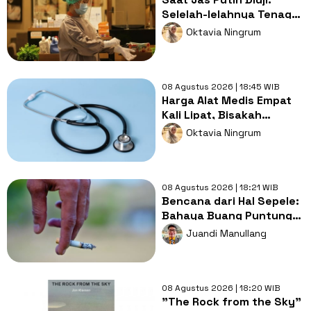
Selelah-lelahnya Tenaga
Kesehatan, Tetap Lebih
Oktavia Ningrum
Melelahkan Jadi Pasien
08 Agustus 2026 | 18:45 WIB
Harga Alat Medis Empat
Kali Lipat, Bisakah
Layanan Kesehatan
Oktavia Ningrum
Tetap Murah?
08 Agustus 2026 | 18:21 WIB
Bencana dari Hal Sepele:
Bahaya Buang Puntung
Rokok Sembarangan di
Juandi Manullang
Musim Kemarau
08 Agustus 2026 | 18:20 WIB
"The Rock from the Sky"