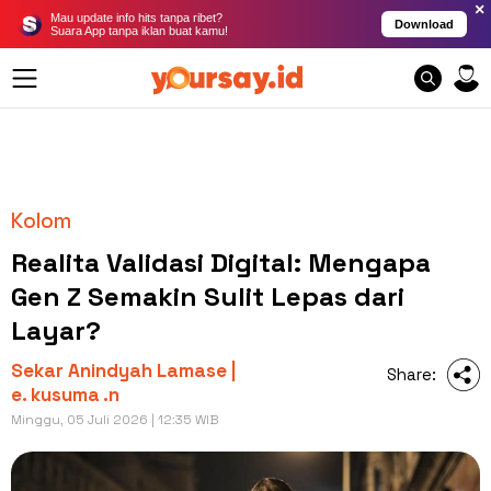
×
Mau update info hits tanpa ribet?
Download
Suara App tanpa iklan buat kamu!
Kolom
Realita Validasi Digital: Mengapa
Gen Z Semakin Sulit Lepas dari
Layar?
Sekar Anindyah Lamase |
Share:
e. kusuma .n
Minggu, 05 Juli 2026 | 12:35 WIB