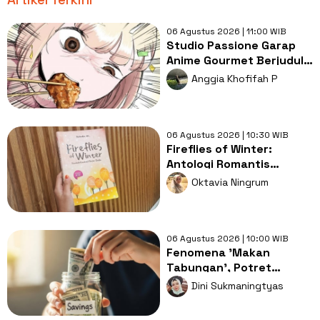
06 Agustus 2026 | 11:00 WIB
Studio Passione Garap
Anime Gourmet Berjudul I
Love Dokagui! Mochizuki-
Anggia Khofifah P
san
06 Agustus 2026 | 10:30 WIB
Fireflies of Winter:
Antologi Romantis
Tentang Harapan yang
Oktavia Ningrum
Nyaris Padam
06 Agustus 2026 | 10:00 WIB
Fenomena 'Makan
Tabungan', Potret
Rapuhnya Ketahanan
Dini Sukmaningtyas
Kelas Menengah