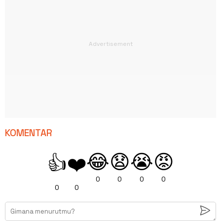
KOMENTAR
😂
😧
😭
😡
👍
❤️
0
0
0
0
0
0