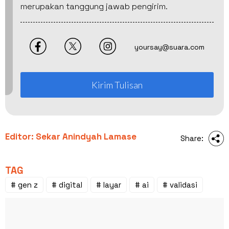
merupakan tanggung jawab pengirim.
yoursay@suara.com
Kirim Tulisan
Editor: Sekar Anindyah Lamase
Share:
TAG
# gen z
# digital
# layar
# ai
# validasi