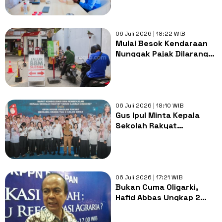
Saat Terima Audiensi
DPRD Teluk Wondama
06 Juli 2026 | 18:22 WIB
Mulai Besok Kendaraan
Nunggak Pajak Dilarang
Isi BBM Bersubsidi
06 Juli 2026 | 18:10 WIB
Gus Ipul Minta Kepala
Sekolah Rakyat
Utamakan Empati,
Integritas, dan Anti-
Bullying
06 Juli 2026 | 17:21 WIB
Bukan Cuma Oligarki,
Hafid Abbas Ungkap 2
Pihak Lain yang Jadi
Sumber Malapetaka