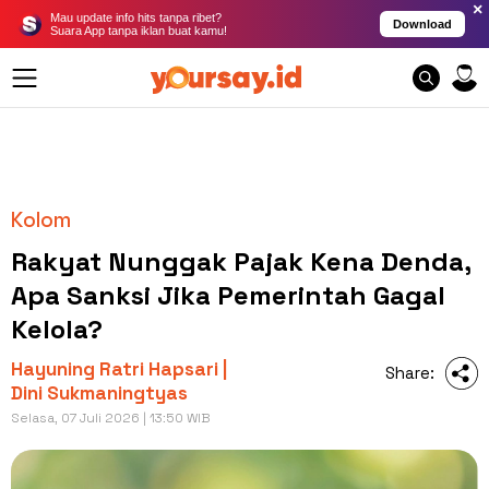
×
Mau update info hits tanpa ribet?
Download
Suara App tanpa iklan buat kamu!
Kolom
Rakyat Nunggak Pajak Kena Denda,
Apa Sanksi Jika Pemerintah Gagal
Kelola?
Hayuning Ratri Hapsari |
Share:
Dini Sukmaningtyas
Selasa, 07 Juli 2026 | 13:50 WIB