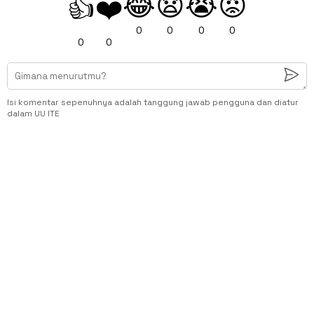
😂
😧
😭
😡
👍
❤️
0
0
0
0
0
0
Isi komentar sepenuhnya adalah tanggung jawab pengguna dan diatur
dalam UU ITE