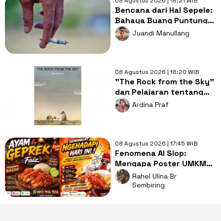
08 Agustus 2026 | 18:21 WIB
Bencana dari Hal Sepele:
Bahaya Buang Puntung
Rokok Sembarangan di
Juandi Manullang
Musim Kemarau
08 Agustus 2026 | 18:20 WIB
"The Rock from the Sky"
dan Pelajaran tentang
Berani Menghadapi
Ardina Praf
Perubahan
08 Agustus 2026 | 17:45 WIB
Fenomena AI Slop:
Mengapa Poster UMKM
Makin Seragam dan Bikin
Rahel Ulina Br
Kita Bosan?
Sembiring