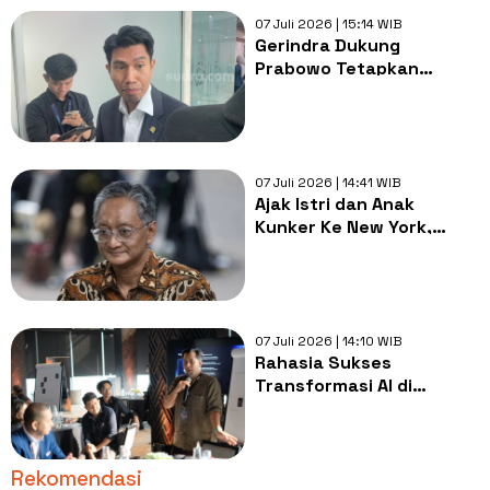
07 Juli 2026 | 15:14 WIB
Gerindra Dukung
Prabowo Tetapkan
LGBTQ sebagai Ancaman
Nonmiliter: Sudah Tepat!
07 Juli 2026 | 14:41 WIB
Ajak Istri dan Anak
Kunker Ke New York,
Apakah Menteri PU
Langgar Aturan Menkeu?
07 Juli 2026 | 14:10 WIB
Rahasia Sukses
Transformasi AI di
Perusahaan, Bukan
Dimulai dari Teknologinya
Rekomendasi