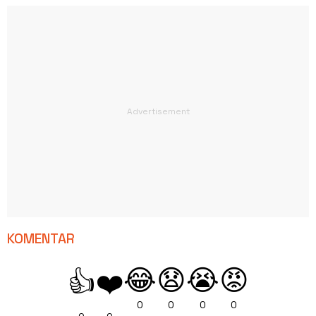
KOMENTAR
😂
😧
😭
😡
👍
❤️
0
0
0
0