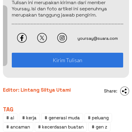
Tulisan ini merupakan kiriman dari member
Yoursay. Isi dan foto artikel ini sepenuhnya
merupakan tanggung jawab pengirim.
yoursay@suara.com
Kirim Tulisan
Editor: Lintang Siltya Utami
Share:
TAG
# ai
# kerja
# generasi muda
# peluang
# ancaman
# kecerdasan buatan
# gen z