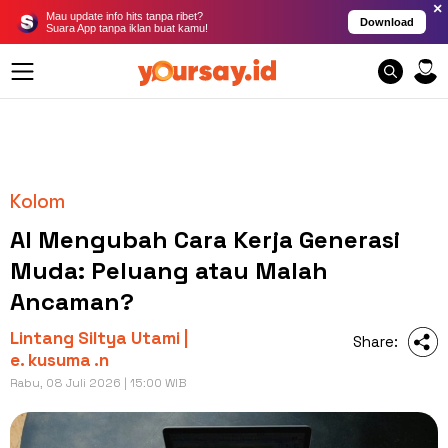
×
Mau update info hits tanpa ribet?
Download
Suara App tanpa iklan buat kamu!
Kolom
AI Mengubah Cara Kerja Generasi
Muda: Peluang atau Malah
Ancaman?
Lintang Siltya Utami |
Share:
e. kusuma .n
Rabu, 08 Juli 2026 | 15:00 WIB