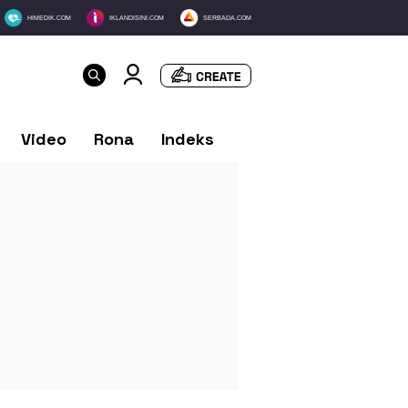
HIMEDIK.COM
IKLANDISINI.COM
SERBADA.COM
Video
Rona
Indeks