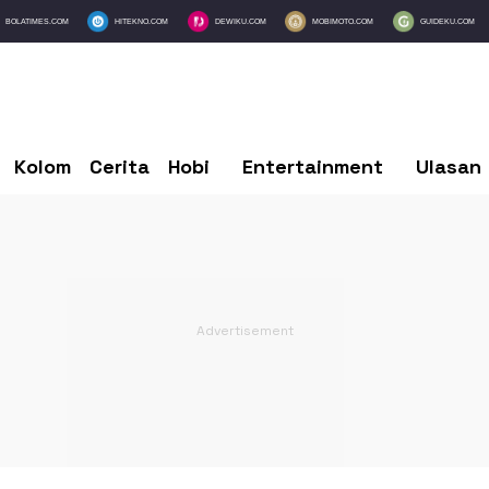
BOLATIMES.COM
HITEKNO.COM
DEWIKU.COM
MOBIMOTO.COM
GUIDEKU.COM
Kolom
Cerita
Hobi
Entertainment
Ulasan