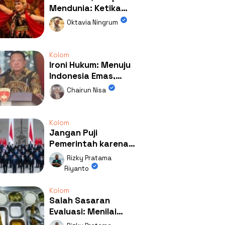
Mendunia: Ketika
Kolaborasi
Oktavia Ningrum
Mengubah Wajah
Kemiren
Kolom
Ironi Hukum: Menuju
Indonesia Emas,
Ternyata Emasnya
Chairun Nisa
Ada di Rumah Febrie!
Kolom
Jangan Puji
Pemerintah karena
Kerja: Mengapa
Rizky Pratama
Publik Begitu Mudah
Riyanto
Terpesona?
Kolom
Salah Sasaran
Evaluasi: Menilai
Program MBG Lewat