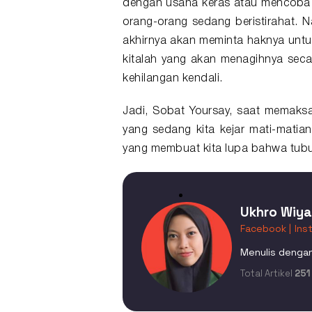
dengan usaha keras atau mencoba 
orang-orang sedang beristirahat. 
akhirnya akan meminta haknya untuk
kitalah yang akan menagihnya seca
kehilangan kendali.
Jadi, Sobat Yoursay, saat memaksa
yang sedang kita kejar mati-matia
yang membuat kita lupa bahwa tubu
Ukhro Wiy
Facebook |
Ins
Menulis dengan
Total Artikel
251