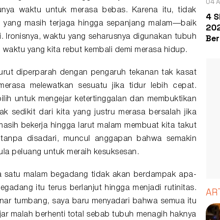
04 A
unya waktu untuk merasa bebas. Karena itu, tidak
4 S
a yang masih terjaga hingga sepanjang malam—baik
202
Ber
. Ironisnya, waktu yang seharusnya digunakan tubuh
i waktu yang kita rebut kembali demi merasa hidup.
i turut diperparah dengan pengaruh tekanan tak kasat
erasa melewatkan sesuatu jika tidur lebih cepat.
ilih untuk mengejar ketertinggalan dan membuktikan
ak sedikit dari kita yang justru merasa bersalah jika
n masih bekerja hingga larut malam membuat kita takut
a tanpa disadari, muncul anggapan bahwa semakin
pula peluang untuk meraih kesuksesan.
wa satu malam begadang tidak akan berdampak apa-
adang itu terus berlanjut hingga menjadi rutinitas.
AR
enar tumbang, saya baru menyadari bahwa semua itu
ejar malah berhenti total sebab tubuh menagih haknya