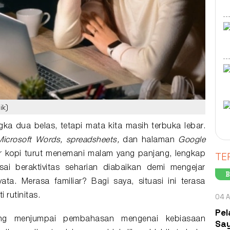
ik)
ka dua belas, tetapi mata kita masih terbuka lebar.
Microsoft Words, spreadsheets,
dan halaman
Google
TE
r kopi turut menemani malam yang panjang, lengkap
ai beraktivitas seharian diabaikan demi mengejar
B
yata. Merasa familiar? Bagi saya, situasi ini terasa
rutinitas.
04 A
Pel
ering menjumpai pembahasan mengenai
kebiasaan
Say