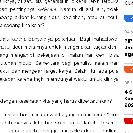
Klu
riknya, di satu sisi generasi ini dikenal lebih terbuka
dan pentingnya
self-care
. Namun di sisi lain, tidak
bang akibat kurang tidur, kelelahan, atau burnout.
 sedang kita kejar?
04 A
alu karena banyaknya pekerjaan. Bagi mahasiswa,
PIP
Jad
aktu tidur malamnya untuk mengerjakan tugas demi
aga
ang mengambil pekerjaan di malam hari demi bisa
uhan hidup. Sementara bagi penulis, malam hari
ktif dan mengejar target karya. Selain itu, ada pula
kadar karena ingin mempunyai waktu untuk dirinya
05 A
4 S
Keb
engan kesehatan kita yang harus dipertaruhkan?
202
s, malam hari menjadi waktu yang benar-benar “milik
sudah banyak kita habiskan untuk kuliah, bekerja,
an tugas rumah, hingga menyelesaikan deadline.