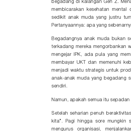
begadang
di kalangan
Gen Z
. Mena
membicarakan kesehatan mental 
sedikit anak muda yang justru tum
Pertanyaannya: apa yang sebenarnya
Begadangnya anak muda bukan sel
terkadang mereka mengorbankan w
mengejar IPK, ada pula yang mem
membayar UKT dan memenuhi kebut
menjadi waktu strategis untuk produ
anak-anak muda yang begadang se
sendiri.
Namun, apakah semua itu sepadan d
Setelah seharian penuh beraktivita
kita”. Pagi hingga sore mungkin 
mengurus organisasi, menjalank