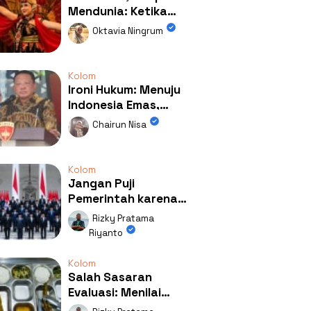
Mendunia: Ketika
Kolaborasi
Oktavia Ningrum
Mengubah Wajah
Kemiren
Kolom
Ironi Hukum: Menuju
Indonesia Emas,
Ternyata Emasnya
Chairun Nisa
Ada di Rumah Febrie!
Kolom
Jangan Puji
Pemerintah karena
Kerja: Mengapa
Rizky Pratama
Publik Begitu Mudah
Riyanto
Terpesona?
Kolom
Salah Sasaran
Evaluasi: Menilai
Program MBG Lewat