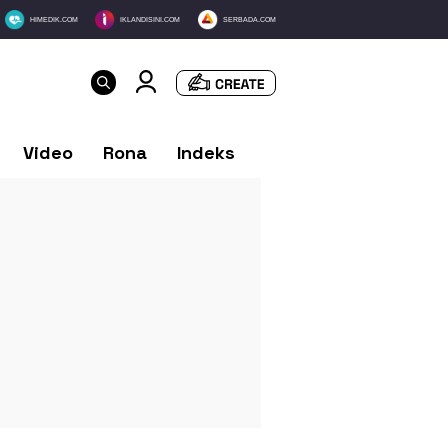
HIMEDIK.COM
IKLANDISINI.COM
SERBADA.COM
Video
Rona
Indeks