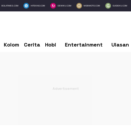
BOLATIMES.COM
HITEKNO.COM
DEWIKU.COM
MOBIMOTO.COM
GUIDEKU.COM
Kolom
Cerita
Hobi
Entertainment
Ulasan