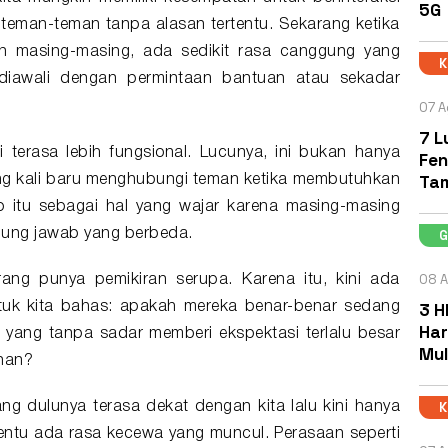
5G
teman-teman tanpa alasan tertentu. Sekarang ketika
an masing-masing, ada sedikit rasa canggung yang
 diawali dengan permintaan bantuan atau sekadar
07 A
7 L
 terasa lebih fungsional. Lucunya, ini bukan hanya
Fen
Ta
ering kali baru menghubungi teman ketika membutuhkan
 itu sebagai hal yang wajar karena masing-masing
gung jawab yang berbeda.
08 A
ang punya pemikiran serupa. Karena itu, kini ada
3 H
tuk kita bahas: apakah mereka benar-benar sedang
Har
ta yang tanpa sadar memberi
ekspektasi
terlalu besar
Mul
nan?
ng dulunya terasa dekat dengan kita lalu kini hanya
 tentu ada rasa kecewa yang muncul. Perasaan seperti