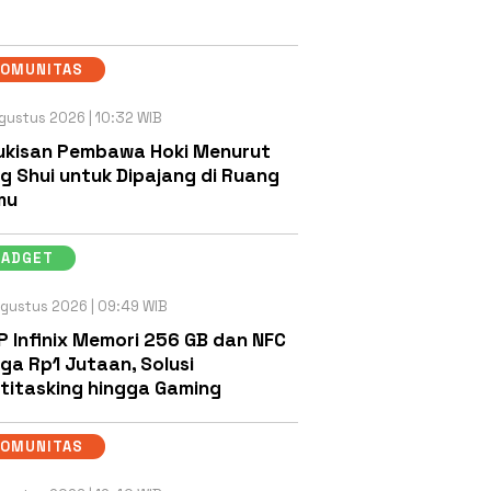
KOMUNITAS
gustus 2026 | 10:32 WIB
ukisan Pembawa Hoki Menurut
g Shui untuk Dipajang di Ruang
mu
GADGET
gustus 2026 | 09:49 WIB
P Infinix Memori 256 GB dan NFC
ga Rp1 Jutaan, Solusi
titasking hingga Gaming
KOMUNITAS