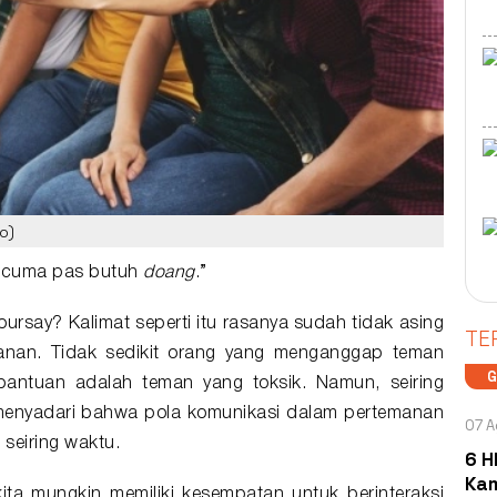
o)
a cuma pas
butuh
doang
.”
oursay? Kalimat seperti itu rasanya sudah tidak asing
TE
anan
. Tidak sedikit orang yang menganggap teman
bantuan adalah teman yang toksik. Namun, seiring
menyadari bahwa pola komunikasi dalam pertemanan
07 A
seiring waktu.
6 H
Kam
kita mungkin memiliki kesempatan untuk berinteraksi