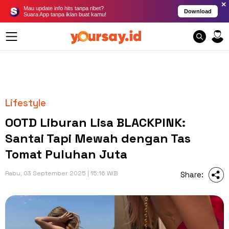
×
Mau update info hits tanpa ribet?
Download
Suara App tanpa iklan buat kamu!
Lifestyle
OOTD Liburan Lisa BLACKPINK:
Santai Tapi Mewah dengan Tas
Tomat Puluhan Juta
Rabu, 03 September 2025 | 15:16 WIB
Share: