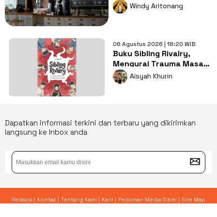
Nugas di Kos
Windy Aritonang
06 Agustus 2026 | 18:20 WIB
Buku Sibling Rivalry,
Mengurai Trauma Masa
Kecil dan Persaingan
Aisyah Khurin
Antarsaudara
Dapatkan informasi terkini dan terbaru yang dikirimkan
langsung ke Inbox anda
Redaksi |
Kontak |
Tentang Kami |
Karir |
Pedoman Media Siber |
Site Map
© 2026 Yoursay.id - All Rights Reserved.