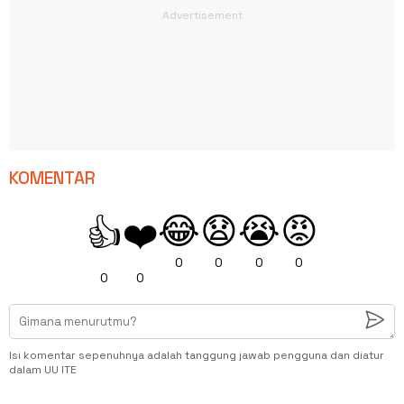
KOMENTAR
😂
😧
😭
😡
👍
❤️
0
0
0
0
0
0
Isi komentar sepenuhnya adalah tanggung jawab pengguna dan diatur
dalam UU ITE