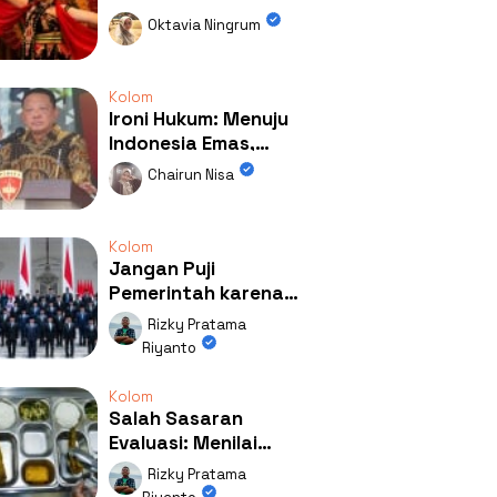
Kolaborasi
Oktavia Ningrum
Mengubah Wajah
Kemiren
Kolom
Ironi Hukum: Menuju
Indonesia Emas,
Ternyata Emasnya
Chairun Nisa
Ada di Rumah Febrie!
Kolom
Jangan Puji
Pemerintah karena
Kerja: Mengapa
Rizky Pratama
Publik Begitu Mudah
Riyanto
Terpesona?
Kolom
Salah Sasaran
Evaluasi: Menilai
Program MBG Lewat
Rizky Pratama
Respons Anak Itu