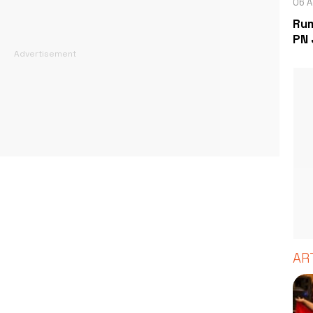
06 A
Rum
PN 
AR