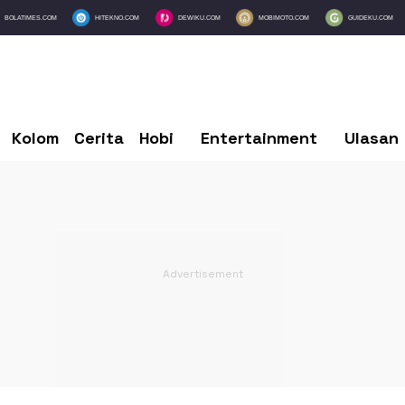
BOLATIMES.COM
HITEKNO.COM
DEWIKU.COM
MOBIMOTO.COM
GUIDEKU.COM
Kolom
Cerita
Hobi
Entertainment
Ulasan