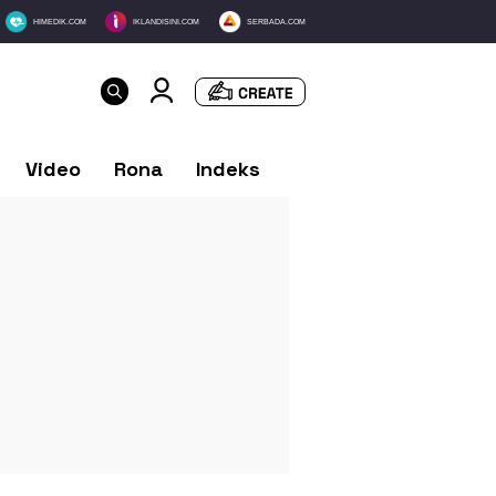
HIMEDIK.COM
IKLANDISINI.COM
SERBADA.COM
Video
Rona
Indeks