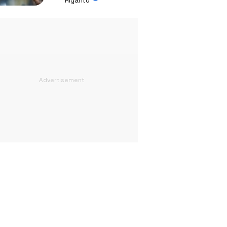
Riyanto
Absurd