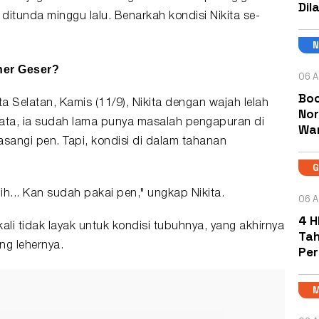
Dil
itunda minggu lalu. Benarkah kondisi Nikita se-
her Geser?
06 A
Boc
a Selatan, Kamis (11/9), Nikita dengan wajah lelah
Nor
yata, ia sudah lama punya masalah pengapuran di
Wa
sangi pen. Tapi, kondisi di dalam tahanan
ih... Kan sudah pakai pen," ungkap Nikita.
06 A
4 H
ali tidak layak untuk kondisi tubuhnya, yang akhirnya
Tah
g lehernya.
Pe