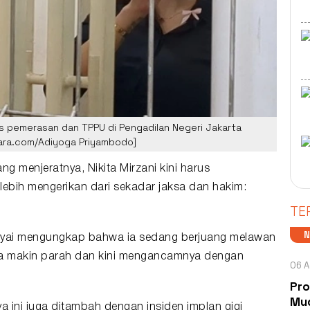
sus pemerasan dan TPPU di Pengadilan Negeri Jakarta
uara.com/Adiyoga Priyambodo]
ang menjeratnya,
Nikita Mirzani
kini harus
lebih mengerikan dari sekadar jaksa dan hakim:
TE
Nyai mengungkap bahwa ia sedang berjuang melawan
sinya makin parah dan kini mengancamnya dengan
06 A
Pro
Mud
 ini juga ditambah dengan insiden implan gigi