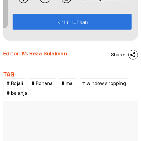
Kirim Tulisan
Editor: M. Reza Sulaiman
Share:
TAG
# Rojali
# Rohana
# mal
# window shopping
# belanja