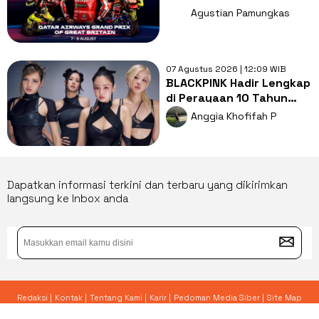
Jadwal Lengkapnya
Agustian Pamungkas
07 Agustus 2026 | 12:09 WIB
BLACKPINK Hadir Lengkap
di Perayaan 10 Tahun
Debut, Acara Banjir Kritik
Anggia Khofifah P
Dapatkan informasi terkini dan terbaru yang dikirimkan
langsung ke Inbox anda
Redaksi |
Kontak |
Tentang Kami |
Karir |
Pedoman Media Siber |
Site Map