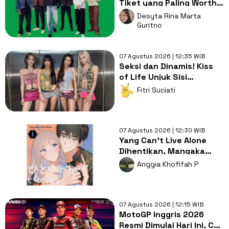
Tiket yang Paling Worth
It Buat Nonton Maroon
Desyta Rina Marta
5?
Guritno
07 Agustus 2026 | 12:35 WIB
Seksi dan Dinamis! Kiss
of Life Unjuk Sisi
Tangguh Perempuan di
Fitri Suciati
Lagu Sweat
07 Agustus 2026 | 12:30 WIB
Yang Can't Live Alone
Dihentikan, Mangaka
Cabut Hak Publikasi dari
Anggia Khofifah P
Penerbit
07 Agustus 2026 | 12:15 WIB
MotoGP Inggris 2026
Resmi Dimulai Hari Ini, Cek