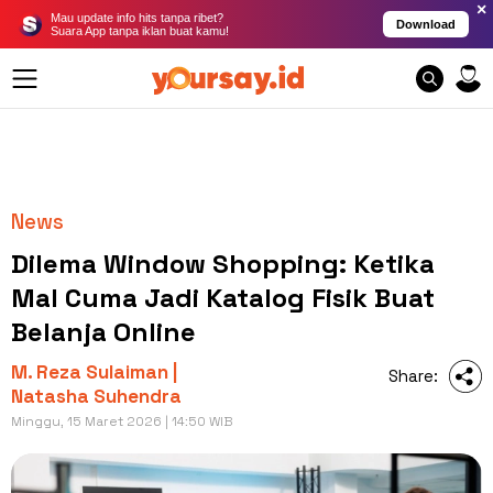
×
Mau update info hits tanpa ribet?
Download
Suara App tanpa iklan buat kamu!
News
Dilema Window Shopping: Ketika
Mal Cuma Jadi Katalog Fisik Buat
Belanja Online
M. Reza Sulaiman |
Share:
Natasha Suhendra
Minggu, 15 Maret 2026 | 14:50 WIB