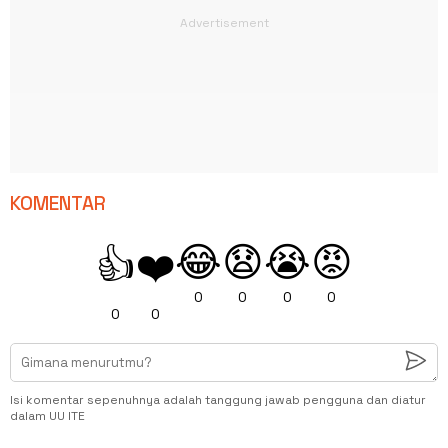
KOMENTAR
😂
😧
😭
😡
👍
❤️
0
0
0
0
0
0
Isi komentar sepenuhnya adalah tanggung jawab pengguna dan diatur
dalam UU ITE