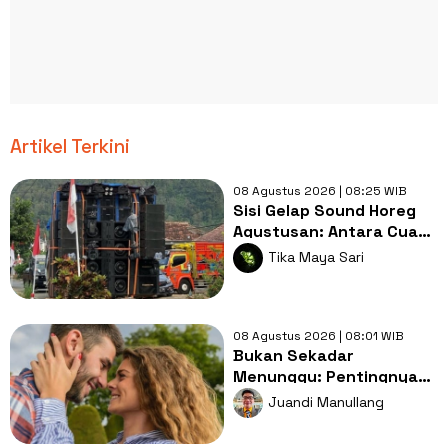
Artikel Terkini
08 Agustus 2026 | 08:25 WIB
Sisi Gelap Sound Horeg
Agustusan: Antara Cuan
Gacor dan Panci yang
Tika Maya Sari
Ikut Bergetar
08 Agustus 2026 | 08:01 WIB
Bukan Sekadar
Menunggu: Pentingnya
Doa dan Usaha Nyata
Juandi Manullang
dalam Menjemput Jodoh