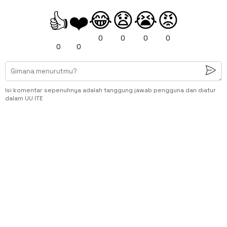
😂
😧
😭
😡
👍
❤️
0
0
0
0
0
0
Isi komentar sepenuhnya adalah tanggung jawab pengguna dan diatur
dalam UU ITE