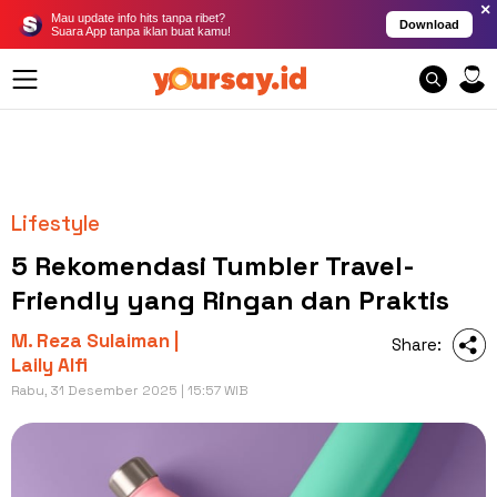
×
Mau update info hits tanpa ribet?
Download
Suara App tanpa iklan buat kamu!
Lifestyle
5 Rekomendasi Tumbler Travel-
Friendly yang Ringan dan Praktis
M. Reza Sulaiman |
Share:
Laily Alfi
Rabu, 31 Desember 2025 | 15:57 WIB