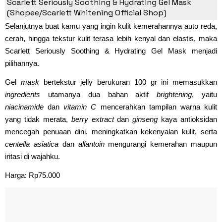
Hydrating Gel Mask
Scarlett Seriously Soothing & Hydrating Gel Mask
(Shopee/Scarlett Whitening Official Shop)
Selanjutnya buat kamu yang ingin kulit kemerahannya auto reda,
cerah, hingga tekstur kulit terasa lebih kenyal dan elastis, maka
Scarlett Seriously Soothing & Hydrating Gel Mask menjadi
pilihannya.
Gel
mask
bertekstur jelly berukuran 100 gr ini memasukkan
ingredients
utamanya dua bahan aktif
brightening
, yaitu
niacinamide
dan
vitamin C
mencerahkan tampilan warna kulit
yang tidak merata,
berry extract
dan
ginseng
kaya antioksidan
mencegah penuaan dini, meningkatkan kekenyalan kulit, serta
centella asiatica
dan
allantoin
mengurangi kemerahan maupun
iritasi di wajahku.
Harga: Rp75.000