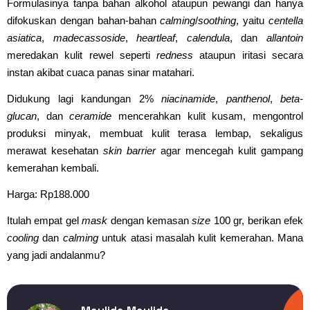
Formulasinya tanpa bahan alkohol ataupun pewangi dan hanya
difokuskan dengan bahan-bahan
calming
/
soothing
, yaitu
centella
asiatica
,
madecassoside
,
heartleaf
,
calendula
, dan
allantoin
meredakan kulit rewel seperti
redness
ataupun iritasi secara
instan akibat cuaca panas sinar matahari.
Didukung lagi kandungan 2%
niacinamide
,
panthenol
,
beta-
glucan
, dan
ceramide
mencerahkan kulit kusam, mengontrol
produksi minyak, membuat kulit terasa lembap, sekaligus
merawat kesehatan
skin barrier
agar mencegah kulit gampang
kemerahan kembali.
Harga: Rp188.000
Itulah empat gel
mask
dengan kemasan
size
100 gr, berikan efek
cooling
dan
calming
untuk atasi masalah kulit kemerahan. Mana
yang jadi andalanmu?