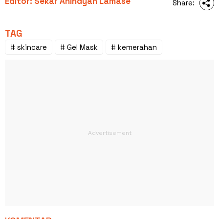
Editor: Sekar Anindyah Lamase
Share:
TAG
# skincare
# Gel Mask
# kemerahan