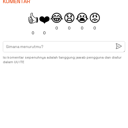
KOMENTAR
😂
😧
😭
😡
👍
❤️
0
0
0
0
0
0
Isi komentar sepenuhnya adalah tanggung jawab pengguna dan diatur
dalam UU ITE