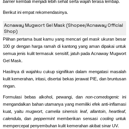
barrier
kembali menjadi lebih sehat serta wajah terasa lembap.
Berikut ini empat rekomendasinya.
1. Acnaway Mugwort
Gel Mask
Acnaway Mugwort Gel Mask (Shopee/Acnaway Official
Shop)
Pilihan pertama buat kamu yang mencari gel
mask
ukuran besar
100 gr dengan harga ramah di kantong yang aman dipakai untuk
semua jenis kulit termasuk sensitif, jatuh pada Acnaway Mugwort
Gel Mask.
Hasilnya di wajahku cukup signifikan dalam mengatasi masalah
kulit kemerahan, iritasi, disertai bekas jerawat PIE, dan bruntusan
ringan.
Formulasi bebas alkohol, pewangi, dan
non-comedogenic
ini
mengandalkan bahan utamanya yang memiliki efek anti-inflamasi
kuat, yaitu
mugwort
,
camelia sinensis leaf
,
allantoin
,
heartleaf
,
calendula
, dan
peppermint
memberikan sensasi
cooling
untuk
mempercepat penyembuhan kulit kemerahan akibat sinar UV.