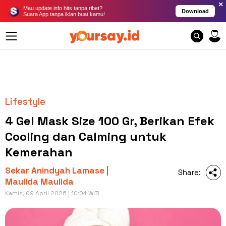
×
Mau update info hits tanpa ribet?
Download
Suara App tanpa iklan buat kamu!
Lifestyle
4 Gel Mask Size 100 Gr, Berikan Efek
Cooling dan Calming untuk
Kemerahan
Sekar Anindyah Lamase |
Share:
Maulida Maulida
Kamis, 09 April 2026 | 10:04 WIB