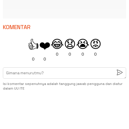
KOMENTAR
😂
😧
😭
😡
👍
❤️
0
0
0
0
0
0
Isi komentar sepenuhnya adalah tanggung jawab pengguna dan diatur
dalam UU ITE