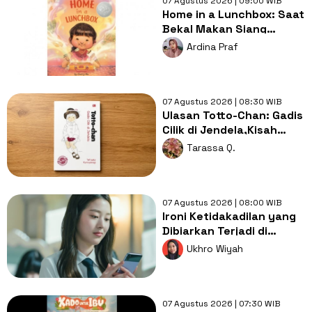
07 Agustus 2026 | 09:00 WIB
Home in a Lunchbox: Saat
Bekal Makan Siang
Menjadi Simbol Kasih
Ardina Praf
Sayang
07 Agustus 2026 | 08:30 WIB
Ulasan Totto-Chan: Gadis
Cilik di Jendela,Kisah
Pendidikan yang
Tarassa Q.
Membebaskan
07 Agustus 2026 | 08:00 WIB
Ironi Ketidakadilan yang
Dibiarkan Terjadi di
Drama Pyramid Game
Ukhro Wiyah
07 Agustus 2026 | 07:30 WIB