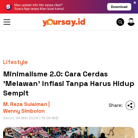
×
Mau update info hits tanpa ribet?
Download
Suara App tanpa iklan buat kamu!
Lifestyle
Minimalisme 2.0: Cara Cerdas
'Melawan' Inflasi Tanpa Harus Hidup
Sempit
M. Reza Sulaiman |
Share:
Wenny Simbolon
Senin, 04 Mei 2026 | 15:04 WIB