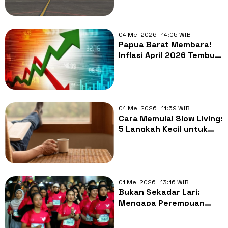
Bensin
04 Mei 2026 | 14:05 WIB
Papua Barat Membara!
Inflasi April 2026 Tembus
5 Persen, Perawatan
Pribadi Jadi Biang Kerok
04 Mei 2026 | 11:59 WIB
Cara Memulai Slow Living:
5 Langkah Kecil untuk
Hidup Lebih Bermakna
Hari Ini
01 Mei 2026 | 13:16 WIB
Bukan Sekadar Lari:
Mengapa Perempuan
Perlu Mulai Bergerak
Sekarang demi Diri