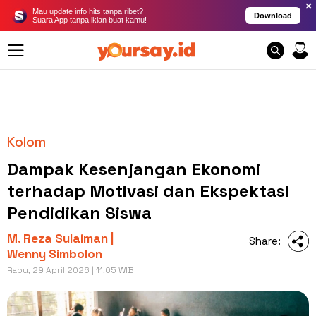
×
Mau update info hits tanpa ribet?
Download
Suara App tanpa iklan buat kamu!
Kolom
Dampak Kesenjangan Ekonomi
terhadap Motivasi dan Ekspektasi
Pendidikan Siswa
M. Reza Sulaiman |
Share:
Wenny Simbolon
Rabu, 29 April 2026 | 11:05 WIB