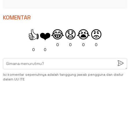
KOMENTAR
😂
😧
😭
😡
👍
❤️
0
0
0
0
0
0
Isi komentar sepenuhnya adalah tanggung jawab pengguna dan diatur
dalam UU ITE