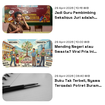
29 April 2026 | 10:16 WIB
Jadi Guru Pembimbing
Sekaligus Juri adalah
Dilema, Ibarat Sudah
Kalah Duluan Sebelum
Mulai Lomba
29 April 2026 | 10:00 WIB
Mending Negeri atau
Swasta? Viral Pria Ini
Bongkar Selisih Biaya
Rp360 Juta yang Bisa
Jadi Aset Anak
29 April 2026 | 08:40 WIB
Buku Tak Terbeli, Nyawa
Tergadai: Potret Buram
Pendidikan Indonesia