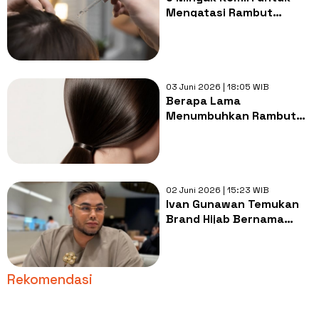
Mengatasi Rambut
Rontok, Bantu
Menguatkan Akar dan
Bikin Tebal
03 Juni 2026 | 18:05 WIB
Berapa Lama
Menumbuhkan Rambut
Pakai Minyak Kemiri? Ini
Penjelasan dan Faktanya
02 Juni 2026 | 15:23 WIB
Ivan Gunawan Temukan
Brand Hijab Bernama
Irwan Ginawan, Langsung
Beri Komentar Kocak
Rekomendasi