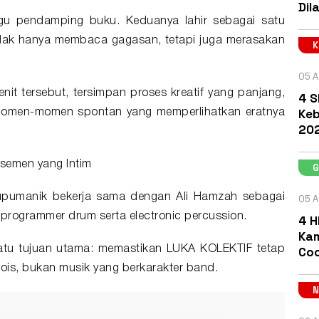
Dil
u pendamping buku. Keduanya lahir sebagai satu
idak hanya membaca gagasan, tetapi juga merasakan
05 A
nit tersebut, tersimpan proses kreatif yang panjang,
4 S
Keb
a momen-momen spontan yang memperlihatkan eratnya
202
nsemen yang Intim
upumanik bekerja sama dengan Ali Hamzah sebagai
05 A
programmer drum serta electronic percussion.
4 H
Kam
Coc
 satu tujuan utama: memastikan LUKA KOLEKTIF tetap
lois, bukan musik yang berkarakter band.