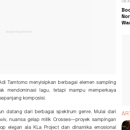
06 A
Boc
Nor
Wa
Adi Tamtomo menyisipkan berbagai elemen sampling
idak mendominasi lagu, tetapi mampu memperkaya
sepanjang komposisi.
n datang dari berbagai spektrum genre. Mulai dari
AR
l Aviv, nuansa gelap milik Crosses—proyek sampingan
p elegan ala KLa Project dan dinamika emosional