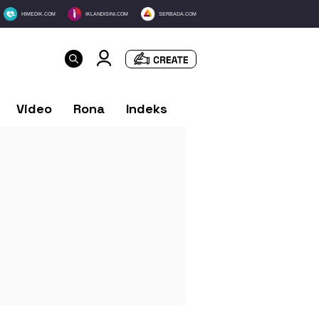
HIMEDIK.COM
IKLANDISINI.COM
SERBADA.COM
Video
Rona
Indeks