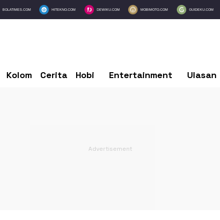
BOLATIMES.COM
HITEKNO.COM
DEWIKU.COM
MOBIMOTO.COM
GUIDEKU.COM
Kolom
Cerita
Hobi
Entertainment
Ulasan