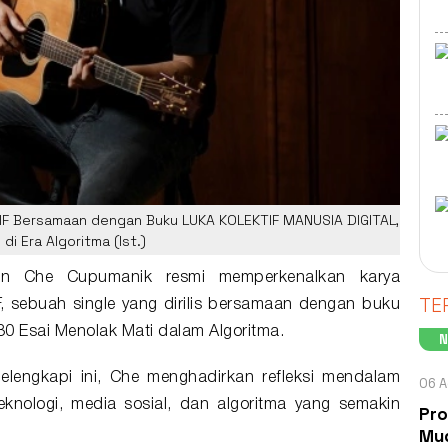
TIF Bersamaan dengan Buku LUKA KOLEKTIF MANUSIA DIGITAL,
di Era Algoritma (Ist.)
man
Che Cupumanik
resmi memperkenalkan karya
TE
F
, sebuah
single
yang dirilis bersamaan dengan
buku
 Esai Menolak Mati dalam Algoritma.
elengkapi ini, Che menghadirkan refleksi mendalam
06 A
knologi, media sosial, dan algoritma yang semakin
Pro
Mud