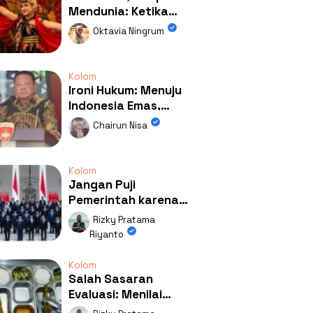
Mendunia: Ketika
Kolaborasi
Oktavia Ningrum
Mengubah Wajah
Kemiren
Kolom
Ironi Hukum: Menuju
Indonesia Emas,
Ternyata Emasnya
Chairun Nisa
Ada di Rumah Febrie!
Kolom
Jangan Puji
Pemerintah karena
Kerja: Mengapa
Rizky Pratama
Publik Begitu Mudah
Riyanto
Terpesona?
Kolom
Salah Sasaran
Evaluasi: Menilai
Program MBG Lewat