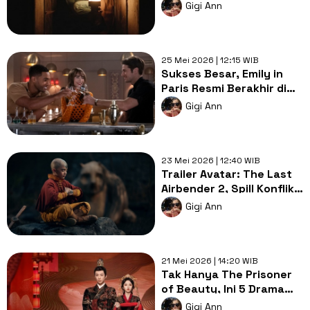
untuk Sambut Libur
Gigi Ann
Panjang
25 Mei 2026 | 12:15 WIB
Sukses Besar, Emily in
Paris Resmi Berakhir di
Season 6
Gigi Ann
23 Mei 2026 | 12:40 WIB
Trailer Avatar: The Last
Airbender 2, Spill Konflik
Baru Aang dan Guru Baru
Gigi Ann
21 Mei 2026 | 14:20 WIB
Tak Hanya The Prisoner
of Beauty, Ini 5 Drama
China Tema Perjodohan
Gigi Ann