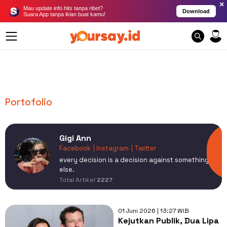
×
Mau update info hits tanpa ribet?
Download
Suara App tanpa iklan buat kamu!
Portofolio
Gigi Ann
Facebook
| Instagram
| Twitter
every decision is a decision against something
else.
Total Artikel
2227
01 Juni 2026 | 13:27 WIB
Kejutkan Publik, Dua Lipa