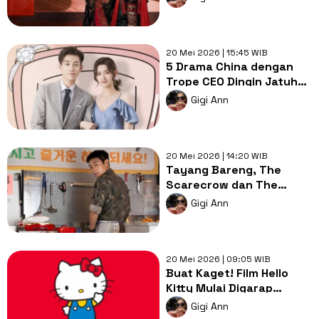
Populer
20 Mei 2026 | 15:45 WIB
5 Drama China dengan
Trope CEO Dingin Jatuh
Cinta, Ada Once We Get
Gigi Ann
Married!
20 Mei 2026 | 14:20 WIB
Tayang Bareng, The
Scarecrow dan The
Legend of Kitchen
Gigi Ann
Soldier Saingan Rating
20 Mei 2026 | 09:05 WIB
Buat Kaget! Film Hello
Kitty Mulai Digarap
Sutradara Ultraman:
Gigi Ann
Rising