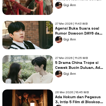
5 Film Baru di Bioskop!
Gigi Ann
27 Mei 2026 | 11:43 WIB
Agensi Buka Suara soal
Rumor Dowoon DAY6 dan
Influencer: Tak Mau
Gigi Ann
Komentar
27 Mei 2026 | 11:25 WIB
5 Drama China Trope si
Cewek Bucin Duluan, Ada
Drama dari Zhao Lusi!
Gigi Ann
26 Mei 2026 | 16:45 WIB
Ada Hokum dan Pegasus
3, Intip 5 Film di Bioskop