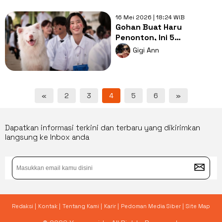
16 Mei 2026 | 18:24 WIB
Gohan Buat Haru
Penonton, Ini 5
Rekomendasi Film untuk
Gigi Ann
Libur Panjang
«
2
3
4
5
6
»
Dapatkan informasi terkini dan terbaru yang dikirimkan
langsung ke Inbox anda
Redaksi |
Kontak |
Tentang Kami |
Karir |
Pedoman Media Siber |
Site Map