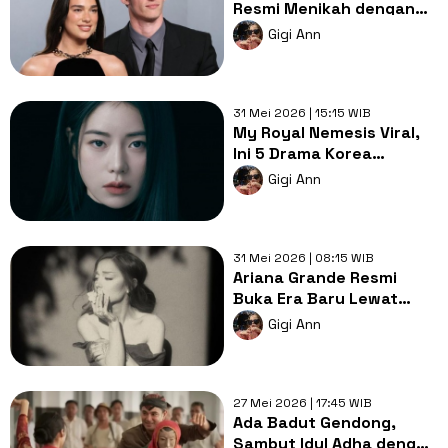
Resmi Menikah dengan
Callum Turner
Gigi Ann
31 Mei 2026 | 15:15 WIB
My Royal Nemesis Viral,
Ini 5 Drama Korea
Terkenal dari Lim Ji-yeon!
Gigi Ann
31 Mei 2026 | 08:15 WIB
Ariana Grande Resmi
Buka Era Baru Lewat
Hate That I Made You
Gigi Ann
Love Me
27 Mei 2026 | 17:45 WIB
Ada Badut Gendong,
Sambut Idul Adha dengan