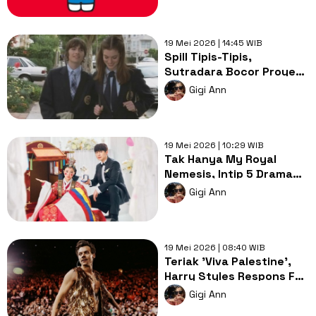
19 Mei 2026 | 14:45 WIB
Spill Tipis-Tipis,
Sutradara Bocor Proyek
Film Princess Diaries 3
Gigi Ann
19 Mei 2026 | 10:29 WIB
Tak Hanya My Royal
Nemesis, Intip 5 Drama
Korea Time Travel ke Era
Gigi Ann
Modern
19 Mei 2026 | 08:40 WIB
Teriak 'Viva Palestine',
Harry Styles Respons Fan
Saat Konser di Belanda
Gigi Ann