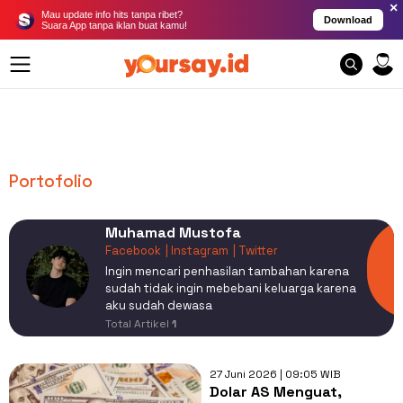
×
Mau update info hits tanpa ribet?
Download
Suara App tanpa iklan buat kamu!
Portofolio
Muhamad Mustofa
Facebook
| Instagram
| Twitter
Ingin mencari penhasilan tambahan karena
sudah tidak ingin mebebani keluarga karena
aku sudah dewasa
Total Artikel
1
27 Juni 2026 | 09:05 WIB
Dolar AS Menguat,