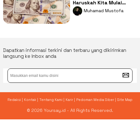
Haruskah Kita Mulai
Mengencangkan Ikat
Muhamad Mustofa
Pinggang Sekarang?
Dapatkan informasi terkini dan terbaru yang dikirimkan
langsung ke Inbox anda
Redaksi |
Kontak |
Tentang Kami |
Karir |
Pedoman Media Siber |
Site Map
© 2026 Yoursay.id - All Rights Reserved.