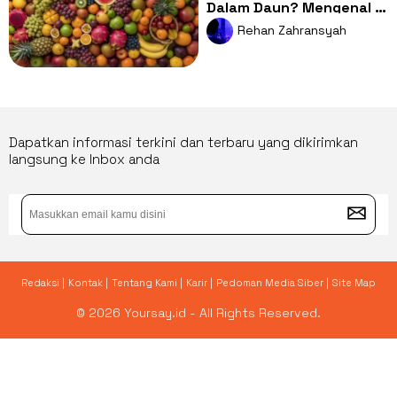
Dalam Daun? Mengenal 3
Senyawa Ajaib Tanaman
Rehan Zahransyah
Obat
Dapatkan informasi terkini dan terbaru yang dikirimkan
langsung ke Inbox anda
Redaksi |
Kontak |
Tentang Kami |
Karir |
Pedoman Media Siber |
Site Map
© 2026 Yoursay.id - All Rights Reserved.