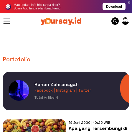
×
Mau update info hits tanpa ribet?
Download
Suara App tanpa iklan buat kamu!
Portofolio
Rehan Zahransyah
Facebook
| Instagram
| Twitter
Total Artikel
1
19 Juni 2026 | 10:26 WIB
Apa yang Tersembunyi di