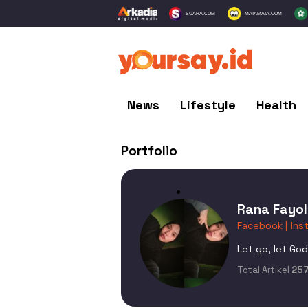
SUARA.COM
MATAMATA.COM
News
Lifestyle
Health
Portfolio
Rana Fayol
Facebook |
Ins
Let go, let God
Total Artikel
25