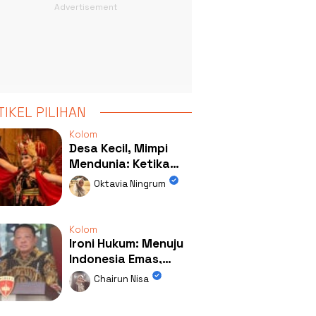
TIKEL PILIHAN
Kolom
Desa Kecil, Mimpi
Mendunia: Ketika
Kolaborasi
Oktavia Ningrum
Mengubah Wajah
Kemiren
Kolom
Ironi Hukum: Menuju
Indonesia Emas,
Ternyata Emasnya
Chairun Nisa
Ada di Rumah Febrie!