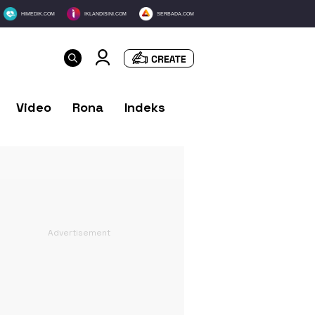
HIMEDIK.COM
IKLANDISINI.COM
SERBADA.COM
Video
Rona
Indeks