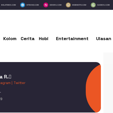
BOLATIMES.COM
HITEKNO.COM
DEWIKU.COM
MOBIMOTO.COM
GUIDEKU.COM
Kolom
Cerita
Hobi
Entertainment
Ulasan
a R.
tagram |
Twitter
.
79