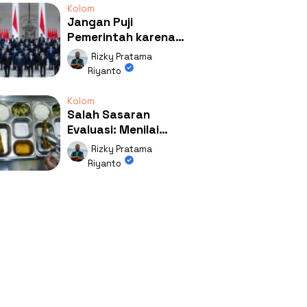
Kolom
Jangan Puji
Pemerintah karena
Kerja: Mengapa
Rizky Pratama
Publik Begitu Mudah
Riyanto
Terpesona?
Kolom
Salah Sasaran
Evaluasi: Menilai
Program MBG Lewat
Rizky Pratama
Respons Anak Itu
Riyanto
Absurd