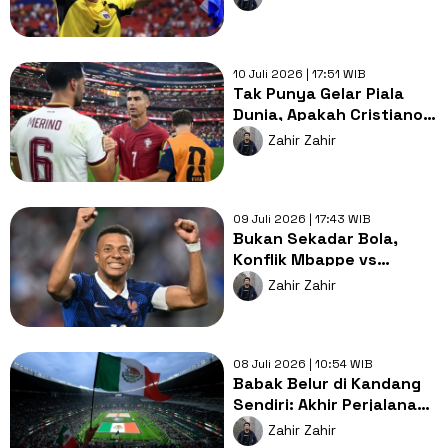
Pensiunnya!
10 Juli 2026 | 17:51 WIB
Tak Punya Gelar Piala
Dunia, Apakah Cristiano
Ronaldo Sah Disebut
Zahir Zahir
Legenda Terbesar
Portugal?
09 Juli 2026 | 17:43 WIB
Bukan Sekadar Bola,
Konflik Mbappe vs
Senator Paraguay
Zahir Zahir
Berpotensi Jadi Masalah
Diplomatik!
08 Juli 2026 | 10:54 WIB
Babak Belur di Kandang
Sendiri: Akhir Perjalanan
Tragis AS, Kanada, dan
Zahir Zahir
Meksiko di Piala Dunia