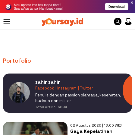
×
Mau update info hits tanpa ribet?
Download
Suara App tanpa iklan buat kamu!
Portofolio
zahir zahir
Facebook
| Instagram
| Twitter
Penulis dengan passion olahraga, kesehatan,
budaya dan militer
Total Artikel
3894
02 Agustus 2026 | 18:05 WIB
Gaya Kepelatihan