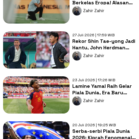
Berkelas Eropa! Alasan
Mengejutkan John
Zahir Zahir
Herdman Nonton Timnas
dari Tribun Penonton
27 Juli 2026 | 17:59 WIB
Rekor Shin Tae-yong Jadi
Hantu, John Herdman
Dituntut Buktikan
Zahir Zahir
Kualitas di ASEAN Cup
23 Juli 2026 | 17:26 WIB
Lamine Yamal Raih Gelar
Piala Dunia, Era Baru
Dunia Sepak Bola Telah
Zahir Zahir
Dimulai
20 Juli 2026 | 19:25 WIB
Serba-serbi Piala Dunia
2026: Kiprah Fenomenal