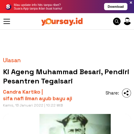
×
Mau update info hits tanpa ribet?
Download
Suara App tanpa iklan buat kamu!
Ulasan
Ki Ageng Muhammad Besari, Pendiri
Pesantren Tegalsari
Candra Kartiko |
Share:
sifa nafi ilman ayub bayu aji
Kamis, 13 Januari 2022 | 10:22 WIB