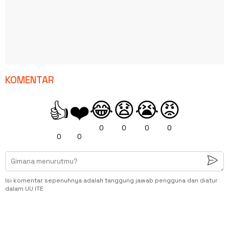
KOMENTAR
😂
😧
😭
😡
👍
❤️
0
0
0
0
0
0
Isi komentar sepenuhnya adalah tanggung jawab pengguna dan diatur
dalam UU ITE