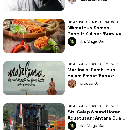
08 Agustus 2026 | 09:40 WIB
Nikmatnya Sambal
Pencit: Kuliner 'Survival'
Low Budget yang Kini
Tika Maya Sari
Jadi Menu Populer
Restoran
08 Agustus 2026 | 09:05 WIB
Marlina si Pembunuh
dalam Empat Babak:
Perlawanan Perempuan
Tarassa Q.
di Tengah Sunyinya
Sumba
08 Agustus 2026 | 08:25 WIB
Sisi Gelap Sound Horeg
Agustusan: Antara Cuan
Gacor dan Panci yang
Tika Maya Sari