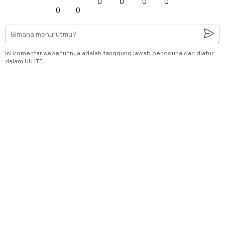
0
0
0
0
0
0
Isi komentar sepenuhnya adalah tanggung jawab pengguna dan diatur
dalam UU ITE