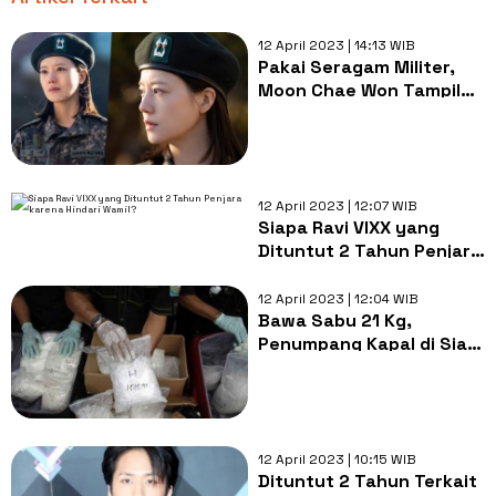
12 April 2023 | 14:13 WIB
Pakai Seragam Militer,
Moon Chae Won Tampil
Karismatik di 'Taxi Driver
2
12 April 2023 | 12:07 WIB
Siapa Ravi VIXX yang
Dituntut 2 Tahun Penjara
karena Hindari Wamil?
12 April 2023 | 12:04 WIB
Bawa Sabu 21 Kg,
Penumpang Kapal di Siak
Ngaku Diupah Rp10 Juta
per Bungkus
12 April 2023 | 10:15 WIB
Dituntut 2 Tahun Terkait