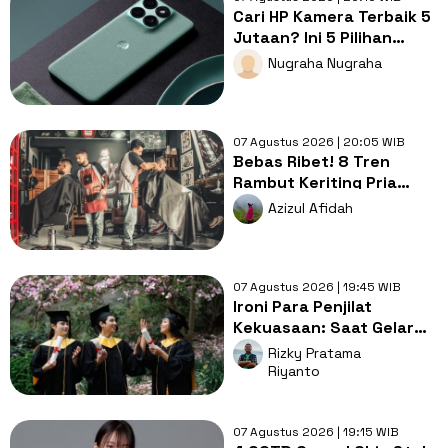
Cari HP Kamera Terbaik 5
Jutaan? Ini 5 Pilihan
dengan Foto Paling Tajam
Nugraha Nugraha
07 Agustus 2026 | 20:05 WIB
Bebas Ribet! 8 Tren
Rambut Keriting Pria
untuk Wajah Kotak yang
Azizul Afidah
Gampang Ditata
07 Agustus 2026 | 19:45 WIB
Ironi Para Penjilat
Kekuasaan: Saat Gelar
Akademis Kalah oleh
Rizky Pratama
Mental ABS
Riyanto
07 Agustus 2026 | 19:15 WIB