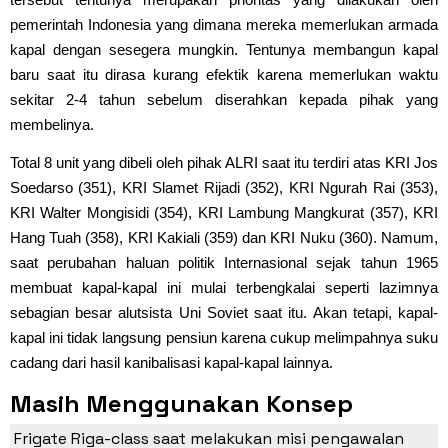
pemerintah Indonesia yang dimana mereka memerlukan armada
kapal dengan sesegera mungkin. Tentunya membangun kapal
baru saat itu dirasa kurang efektik karena memerlukan waktu
sekitar 2-4 tahun sebelum diserahkan kepada pihak yang
membelinya.
Total 8 unit yang dibeli oleh pihak ALRI saat itu terdiri atas KRI Jos
Soedarso (351), KRI Slamet Rijadi (352), KRI Ngurah Rai (353),
KRI Walter Mongisidi (354), KRI Lambung Mangkurat (357), KRI
Hang Tuah (358), KRI Kakiali (359) dan KRI Nuku (360). Namum,
saat perubahan haluan politik Internasional sejak tahun 1965
membuat kapal-kapal ini mulai terbengkalai seperti lazimnya
sebagian besar alutsista Uni Soviet saat itu. Akan tetapi, kapal-
kapal ini tidak langsung pensiun karena cukup melimpahnya suku
cadang dari hasil kanibalisasi kapal-kapal lainnya.
Masih Menggunakan Konsep
Persenjataan Klasik
Frigate Riga-class saat melakukan misi pengawalan