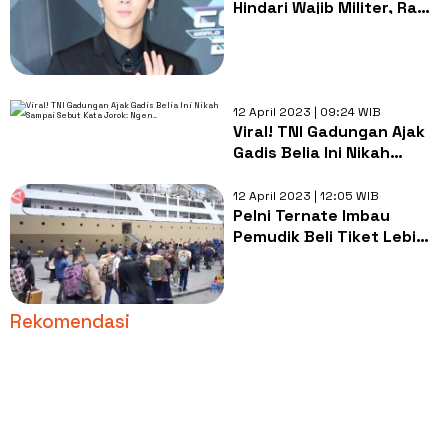
Hindari Wajib Militer, Ravi
Ajukan Keringanan Ini
12 April 2023 | 09:24 WIB
Viral! TNI Gadungan Ajak
Gadis Belia Ini Nikah
Sampai Sebut Kata
Jorok: Ngen..
12 April 2023 | 12:05 WIB
Pelni Ternate Imbau
Pemudik Beli Tiket Lebih
Awal untuk Hindari
Antrean
Rekomendasi