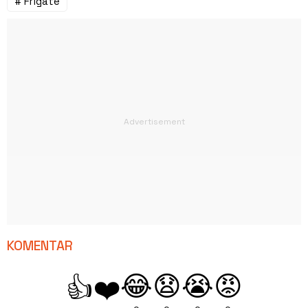
# Frigate
KOMENTAR
😂
😧
😭
😡
👍
❤️