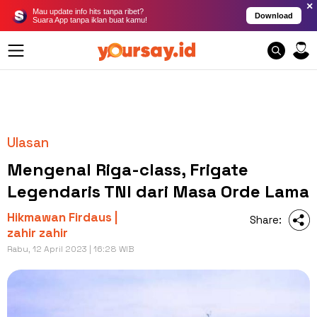
×
Mau update info hits tanpa ribet?
Download
Suara App tanpa iklan buat kamu!
Ulasan
Mengenal Riga-class, Frigate
Legendaris TNI dari Masa Orde Lama
Hikmawan Firdaus |
Share:
zahir zahir
Rabu, 12 April 2023 | 16:28 WIB