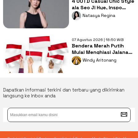
4 OOTD Casual Chic Style
ala Seo Ji Hye, Inspo
Gaya Ngampus Sampai
Natasya Regina
Ngantor!
07 Agustus 2026 | 18:50 WIB
Bendera Merah Putih
Mulai Menghiasi Jalanan,
Mengapa Tradisi ini
Windy Aritonang
Penting?
Dapatkan informasi terkini dan terbaru yang dikirimkan
langsung ke Inbox anda