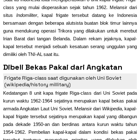
class yang mulai dioperasikan sejak tahun 1962. Melansir dari
situs
Indomiliter
, kapal frigate tersebut datang ke Indonesia
bersamaan dengan beberapa alutsista buatan blok timur lainnya
guna mendukung operasi Trikora yang dilakukan untuk merebut
Irian Barat dari tangan Belanda. Dalam rekam jejaknya, kapal-
kapal tersebut menjadi sebuah kesatuan serang unggulan yang
dimiliki oleh TNI-AL saat itu.
Dibeli Bekas Pakai dari Angkatan
Laut Uni Soviet
Frigate Riga-class saat digunakan oleh Uni Soviet
(wikipedia/history millitary)
Kedatangan 8 unit kapa frigate Riga-class dari Uni Soviet pada
kurun waktu 1962-1964 sejatinya merupakan kapal bekas pakai
armada Angkatan Laut Uni Soviet. Melansir dari
Wikipedia
, kapal-
kapal frigate tersebut sejatinya merupakan kapal yang dibangun
pada dekade 1950-an dan berdinas antara kurun waktu tahun
1954-1962. Pembelian kapal-kapal dalam kondisi bekas pakai
tersebut tentunya merupakan prioritas yang dilakukan oleh