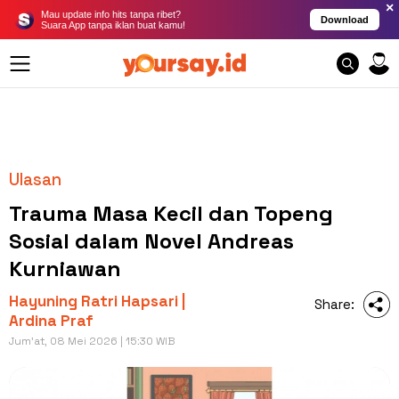
×
Mau update info hits tanpa ribet?
Download
Suara App tanpa iklan buat kamu!
Ulasan
Trauma Masa Kecil dan Topeng
Sosial dalam Novel Andreas
Kurniawan
Hayuning Ratri Hapsari |
Share:
Ardina Praf
Jum'at, 08 Mei 2026 | 15:30 WIB