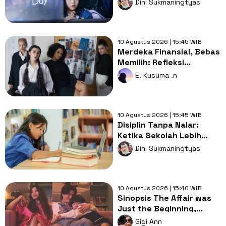
Dini Sukmaningtyas
Penculikan
10 Agustus 2026 | 15:45 WIB
Merdeka Finansial, Bebas
Memilih: Refleksi
Perempuan Pekerja di
E. Kusuma .n
HUT ke-81 RI
10 Agustus 2026 | 15:45 WIB
Disiplin Tanpa Nalar:
Ketika Sekolah Lebih
Sibuk Mengatur daripada
Dini Sukmaningtyas
Mendidik
10 Agustus 2026 | 15:40 WIB
Sinopsis The Affair was
Just the Beginning,
Rahasia Kelam dari
Gigi Ann