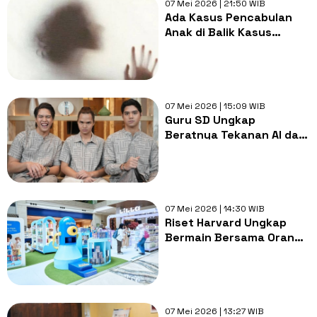
07 Mei 2026 | 21:50 WIB
Ada Kasus Pencabulan
Anak di Balik Kasus
Narkoba Etomidate WNA
China
07 Mei 2026 | 15:09 WIB
Guru SD Ungkap
Beratnya Tekanan Al dan
El Waktu Kecil: Sekarang
Gak Gila Saja
Alhamdulillah
07 Mei 2026 | 14:30 WIB
Riset Harvard Ungkap
Bermain Bersama Orang
Tua Bantu Bangun
Koneksi Otak Anak
07 Mei 2026 | 13:27 WIB