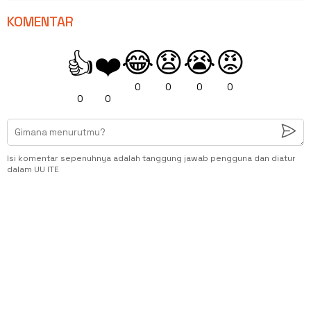
KOMENTAR
😂
😧
😭
😡
👍
❤️
0
0
0
0
0
0
Isi komentar sepenuhnya adalah tanggung jawab pengguna dan diatur
dalam UU ITE