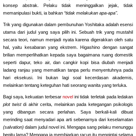
konsep abstrak. Pelaku tidak meninggalkan jejak, tidak
memanipulasi bukti, ia bahkan
“tidak melakukan apa-apa".
Trik yang digunakan dalam pembunuhan Yoshitaka adalah esensi
utama dari judul yang saya pilih ini. Sebuah trik yang mustahil
secara teori, namun menjadi nyata karena digerakkan oleh satu
hal, yaitu kesabaran yang ekstrem. Higashino dengan sangat
brilian memperlihatkan kepada saya bagaimana ruang domestik
seperti dapur, teko air, dan cangkir kopi bisa diubah menjadi
ladang ranjau yang mematikan tanpa perlu menyentuhnya pada
hari eksekusi. Ini bukan lagi soal kecerdasan akademis,
melainkan tentang keteguhan hati seorang wanita yang terluka.
Bagi saya, kekuatan terbesar
novel
ini tidak terletak pada ledakan
plot twist
di akhir cerita, melainkan pada ketegangan psikologis
yang dibangun secara perlahan. Saya berkali-kali dibuat
merinding saat menyadari apa arti sebenarnya dari keselamatan
(salvation)
dalam judul novel ini. Mengapa sang pelaku menunggu
begitu lama? Mengapa ia membiarkan racun itu mengintai selama