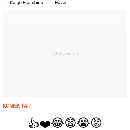
# Keigo Higashino
# Novel
KOMENTAR
😂
😧
😭
😡
👍
❤️