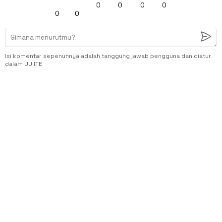
0
0
0
0
0
0
Isi komentar sepenuhnya adalah tanggung jawab pengguna dan diatur
dalam UU ITE