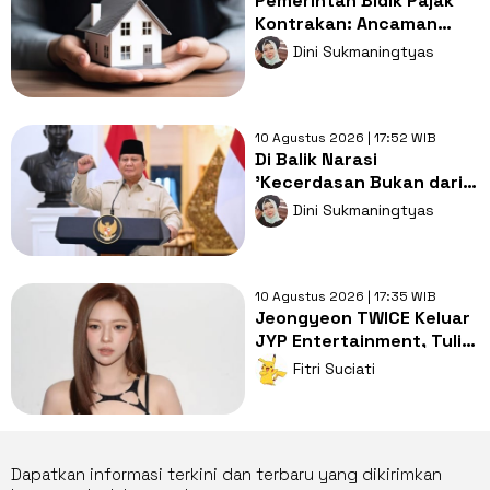
Pemerintah Bidik Pajak
Kontrakan: Ancaman
Baru bagi Hunian
Dini Sukmaningtyas
Terjangkau
10 Agustus 2026 | 17:52 WIB
Di Balik Narasi
'Kecerdasan Bukan dari
Sekolah': Mengingatkan
Dini Sukmaningtyas
Kembali Tanggung Jawab
Negara
10 Agustus 2026 | 17:35 WIB
Jeongyeon TWICE Keluar
JYP Entertainment, Tulis
Surat Hangat untuk Fans
Fitri Suciati
Dapatkan informasi terkini dan terbaru yang dikirimkan