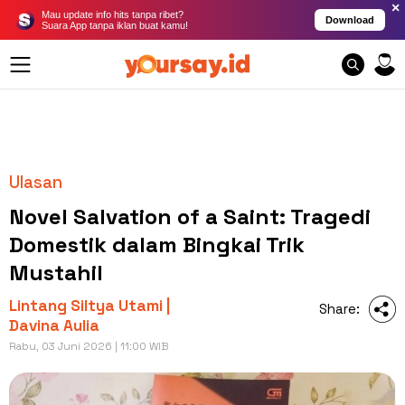
×
Mau update info hits tanpa ribet?
Download
Suara App tanpa iklan buat kamu!
Ulasan
Novel Salvation of a Saint: Tragedi
Domestik dalam Bingkai Trik
Mustahil
Lintang Siltya Utami |
Share:
Davina Aulia
Rabu, 03 Juni 2026 | 11:00 WIB