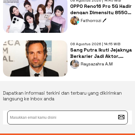
08 Agustus 2026 | 14:45 WIB
OPPO Reno16 Pro 5G Hadir
dengan Dimensity 8550
SUPER, Seberapa
Fathorrozi 🖊️
Menarik?
08 Agustus 2026 | 14:15 WIB
Sang Putra Ikuti Jejaknya
Berkarier Jadi Aktor,
Begini Reaksi Mark
Raysazahra A.M
Ruffalo
Dapatkan informasi terkini dan terbaru yang dikirimkan
langsung ke Inbox anda