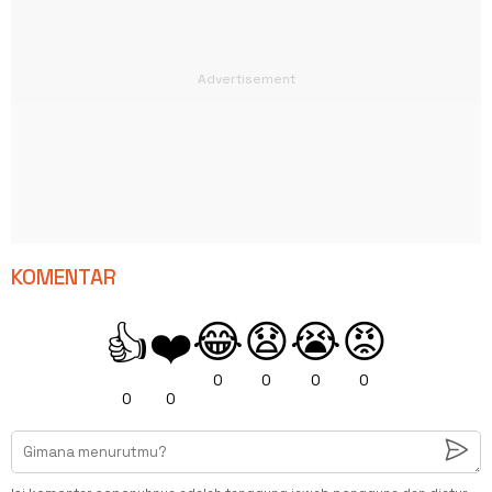
KOMENTAR
😂
😧
😭
😡
👍
❤️
0
0
0
0
0
0