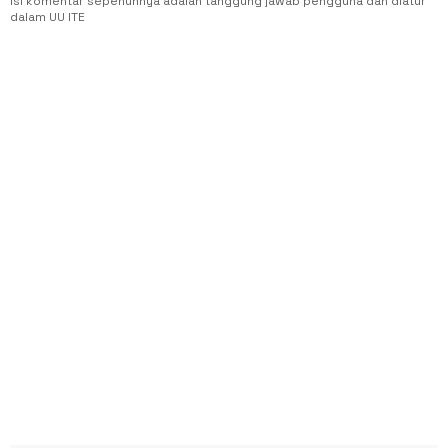
Isi komentar sepenuhnya adalah tanggung jawab pengguna dan diatur
dalam UU ITE