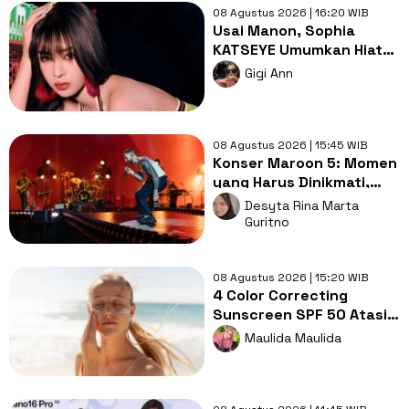
08 Agustus 2026 | 16:20 WIB
Usai Manon, Sophia
KATSEYE Umumkan Hiatus
Grup Demi Kesehatan
Gigi Ann
Mental
08 Agustus 2026 | 15:45 WIB
Konser Maroon 5: Momen
yang Harus Dinikmati,
Jangan Cuma Direkam!
Desyta Rina Marta
Guritno
08 Agustus 2026 | 15:20 WIB
4 Color Correcting
Sunscreen SPF 50 Atasi
Redness & Dark Spot
Maulida Maulida
saat Outdoor!