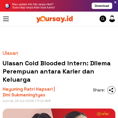
×
Mau update info hits tanpa ribet?
Download
Suara App tanpa iklan buat kamu!
Ulasan
Ulasan Cold Blooded Intern: Dilema
Perempuan antara Karier dan
Keluarga
Hayuning Ratri Hapsari |
Share:
Dini Sukmaningtyas
Jum'at, 03 Juli 2026 | 17:00 WIB