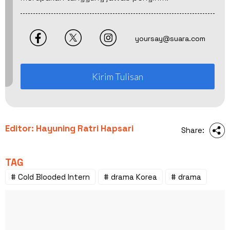
yoursay@suara.com
Kirim Tulisan
Editor: Hayuning Ratri Hapsari
Share:
TAG
# Cold Blooded Intern
# drama Korea
# drama