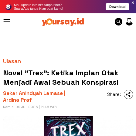
×
Mau update info hits tanpa ribet?
Download
Suara App tanpa iklan buat kamu!
Ulasan
Novel "Trex": Ketika Implan Otak
Menjadi Awal Sebuah Konspirasi
Sekar Anindyah Lamase |
Share:
Ardina Praf
Kamis, 09 Juli 2026 | 11:45 WIB