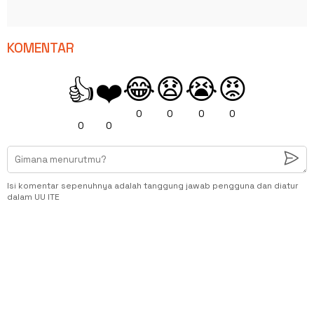
KOMENTAR
😂
😧
😭
😡
👍
❤️
0
0
0
0
0
0
Isi komentar sepenuhnya adalah tanggung jawab pengguna dan diatur
dalam UU ITE