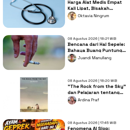
Harga Alat Medis Empat
Kali Lipat, Bisakah
Layanan Kesehatan
Oktavia Ningrum
Tetap Murah?
08 Agustus 2026 | 18:21 WIB
Bencana dari Hal Sepele:
Bahaya Buang Puntung
Rokok Sembarangan di
Juandi Manullang
Musim Kemarau
08 Agustus 2026 | 18:20 WIB
"The Rock from the Sky"
dan Pelajaran tentang
Berani Menghadapi
Ardina Praf
Perubahan
08 Agustus 2026 | 17:45 WIB
Fenomena AI Slop: