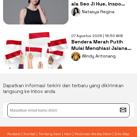
ala Seo Ji Hye, Inspo
Gaya Ngampus Sampai
Natasya Regina
Ngantor!
07 Agustus 2026 | 18:50 WIB
Bendera Merah Putih
Mulai Menghiasi Jalanan,
Mengapa Tradisi ini
Windy Aritonang
Penting?
Dapatkan informasi terkini dan terbaru yang dikirimkan
langsung ke Inbox anda
Redaksi |
Kontak |
Tentang Kami |
Karir |
Pedoman Media Siber |
Site Map