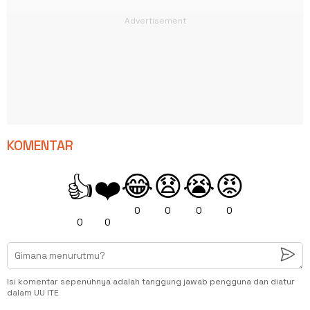
KOMENTAR
😂
😧
😭
😡
👍
❤️
0
0
0
0
0
0
Isi komentar sepenuhnya adalah tanggung jawab pengguna dan diatur
dalam UU ITE