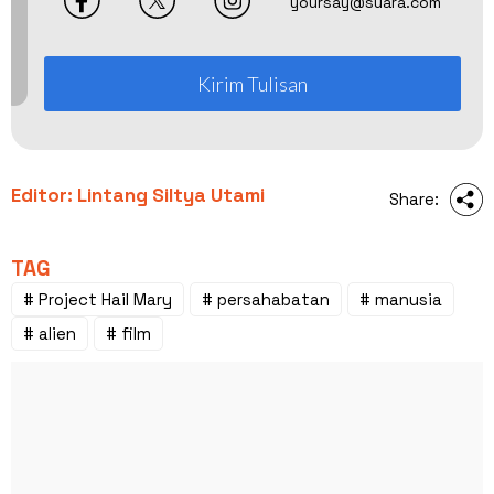
yoursay@suara.com
Kirim Tulisan
Editor: Lintang Siltya Utami
Share:
TAG
# Project Hail Mary
# persahabatan
# manusia
# alien
# film