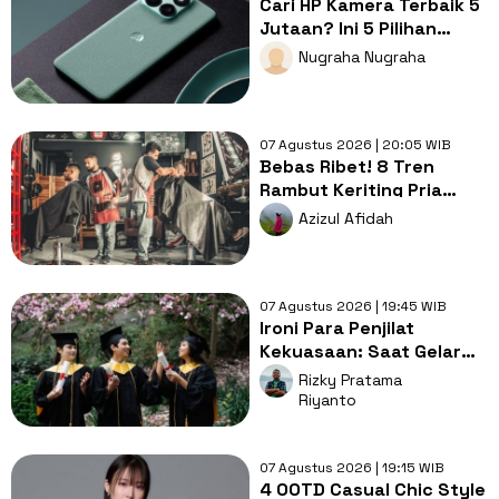
Cari HP Kamera Terbaik 5
Jutaan? Ini 5 Pilihan
dengan Foto Paling Tajam
Nugraha Nugraha
07 Agustus 2026 | 20:05 WIB
Bebas Ribet! 8 Tren
Rambut Keriting Pria
untuk Wajah Kotak yang
Azizul Afidah
Gampang Ditata
07 Agustus 2026 | 19:45 WIB
Ironi Para Penjilat
Kekuasaan: Saat Gelar
Akademis Kalah oleh
Rizky Pratama
Mental ABS
Riyanto
07 Agustus 2026 | 19:15 WIB
4 OOTD Casual Chic Style