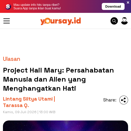
×
Mau update info hits tanpa ribet?
Download
Suara App tanpa iklan buat kamu!
Ulasan
Project Hail Mary: Persahabatan
Manusia dan Alien yang
Menghangatkan Hati
Lintang Siltya Utami |
Share:
Tarassa Q.
Kamis, 09 Juli 2026 | 13:00 WIB