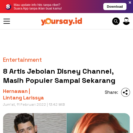
×
Mau update info hits tanpa ribet?
Download
Suara App tanpa iklan buat kamu!
Entertainment
8 Artis Jebolan Disney Channel,
Masih Populer Sampai Sekarang
Hernawan |
Share:
Lintang Larissya
Jum'at, 11 Februari 2022 | 13:42 WIB