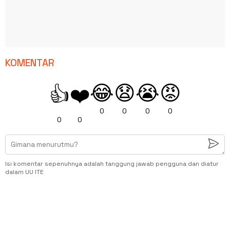
KOMENTAR
😂
😧
😭
😡
👍
❤️
0
0
0
0
0
0
Isi komentar sepenuhnya adalah tanggung jawab pengguna dan diatur
dalam UU ITE