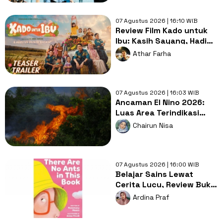
07 Agustus 2026 | 16:10 WIB
Review Film Kado untuk
Ibu: Kasih Sayang, Hadiah
Terbaik untuk Orang Tua
Athar Farha
07 Agustus 2026 | 16:03 WIB
Ancaman El Nino 2026:
Luas Area Terindikasi
Terbakar Capai Tiga Kali
Chairun Nisa
Lipat Daratan Jakarta
07 Agustus 2026 | 16:00 WIB
Belajar Sains Lewat
Cerita Lucu, Review Buku
There Are No Ants in This
Ardina Praf
Book