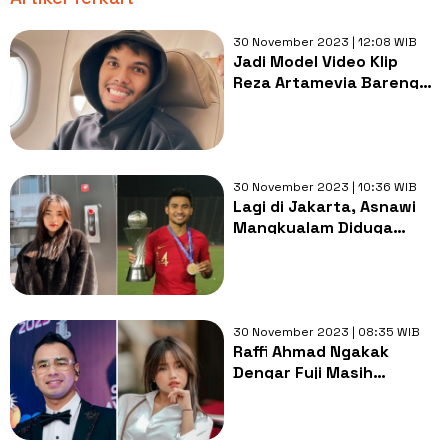
30 November 2023 | 12:08 WIB
Jadi Model Video Klip
Reza Artamevia Bareng
Aaliyah Massaid, Ekspresi
Thariq Halilintar Disorot:
Kayak Tertekan
30 November 2023 | 10:36 WIB
Lagi di Jakarta, Asnawi
Mangkualam Diduga
Sering Nongkrong Bareng
Fuji
30 November 2023 | 08:35 WIB
Raffi Ahmad Ngakak
Dengar Fuji Masih
Jomblo, Auto Jadi
Omongan: Kayak Tertawa
Penuh Makna