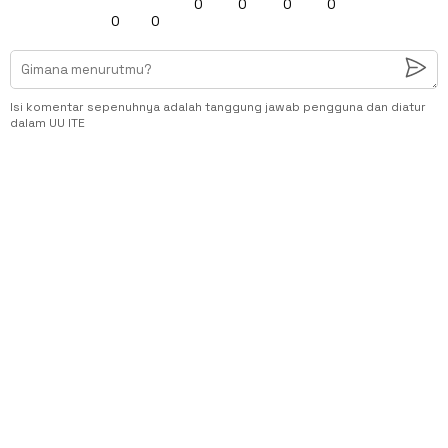
0
0
0
0
0
0
Isi komentar sepenuhnya adalah tanggung jawab pengguna dan diatur
dalam UU ITE