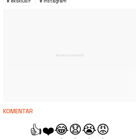
# eksklusif
# Instagram
KOMENTAR
😂
😧
😭
😡
👍
❤️