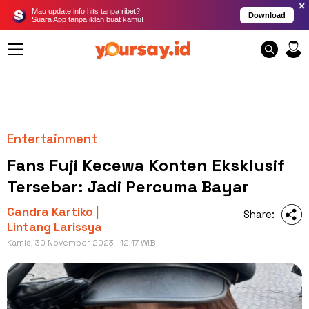
×
Mau update info hits tanpa ribet?
Download
Suara App tanpa iklan buat kamu!
Entertainment
Fans Fuji Kecewa Konten Eksklusif
Tersebar: Jadi Percuma Bayar
Candra Kartiko |
Share:
Lintang Larissya
Kamis, 30 November 2023 | 12:17 WIB