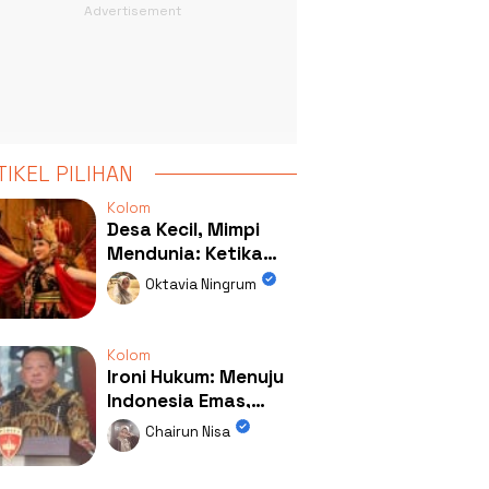
TIKEL PILIHAN
Kolom
Desa Kecil, Mimpi
Mendunia: Ketika
Kolaborasi
Oktavia Ningrum
Mengubah Wajah
Kemiren
Kolom
Ironi Hukum: Menuju
Indonesia Emas,
Ternyata Emasnya
Chairun Nisa
Ada di Rumah Febrie!