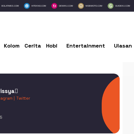
BOLATIMES.COM
HITEKNO.COM
DEWIKU.COM
MOBIMOTO.COM
GUIDEKU.COM
Kolom
Cerita
Hobi
Entertainment
Ulasan
rissya
tagram |
Twitter
5