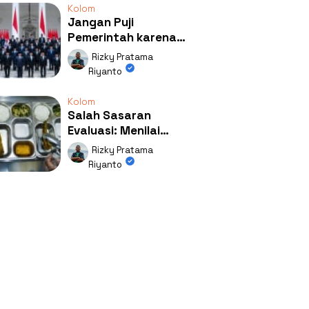
Kolom
Jangan Puji
Pemerintah karena
Kerja: Mengapa
Rizky Pratama
Publik Begitu Mudah
Riyanto
Terpesona?
Kolom
Salah Sasaran
Evaluasi: Menilai
Program MBG Lewat
Rizky Pratama
Respons Anak Itu
Riyanto
Absurd