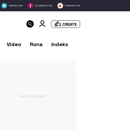
HIMEDIK.COM
IKLANDISINI.COM
SERBADA.COM
Video
Rona
Indeks