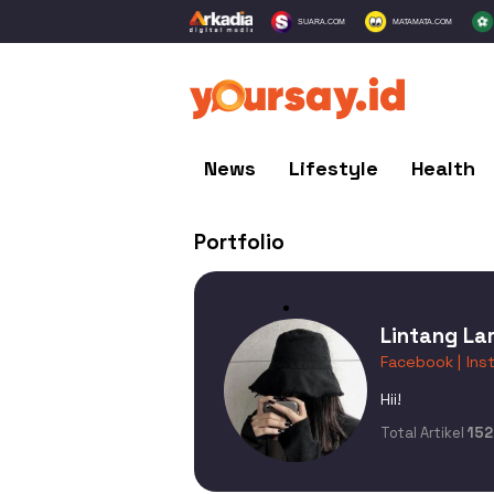
SUARA.COM
MATAMATA.COM
News
Lifestyle
Health
Portfolio
Lintang La
Facebook |
Ins
Hii!
Total Artikel
152