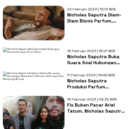
Warganet Langsung
Bayangkan Aroma
22 Februari 2023 | 13:01 WIB
Keringat Nicholas
Nicholas Saputra Diam-
Saputra
Diam Bisnis Parfum,
Netizen: Akhirnya Bisa
Nyium Aroma Niscap
18 Februari 2023 | 16:27 WIB
Nicholas Saputra Buka
Suara Soal Hubungan
Asmara dengan Ariel
Tatum
17 Februari 2023 | 16:49 WIB
Nicholas Saputra
Produksi Parfum
Beraroma Kenangan
Masa Kecil, Netizen:
18 Februari 2023 | 08:30 WIB
Akhirnya Tahu Wanginya
Fix Bukan Pacar Ariel
Nicsap
Tatum, Nicholas Saputra
Akhirnya Ngaku..