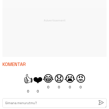
KOMENTAR
😂
😧
😭
😡
👍
❤️
0
0
0
0
0
0