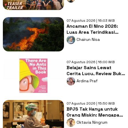
07 Agustus 2026 | 16:03 WIB
Ancaman El Nino 2026:
Luas Area Terindikasi
Terbakar Capai Tiga Kali
Chairun Nisa
Lipat Daratan Jakarta
07 Agustus 2026 | 16:00 WIB
Belajar Sains Lewat
Cerita Lucu, Review Buku
There Are No Ants in This
Ardina Praf
Book
07 Agustus 2026 | 15:50 WIB
BPJS Tak Hanya untuk
Orang Miskin: Mengapa
Miskonsepsi Ini Masih
Oktavia Ningrum
Bertahan?