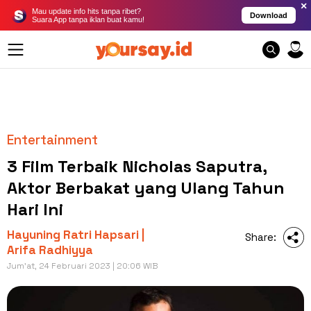
×
Mau update info hits tanpa ribet?
Download
Suara App tanpa iklan buat kamu!
Entertainment
3 Film Terbaik Nicholas Saputra,
Aktor Berbakat yang Ulang Tahun
Hari Ini
Hayuning Ratri Hapsari |
Share:
Arifa Radhiyya
Jum'at, 24 Februari 2023 | 20:06 WIB