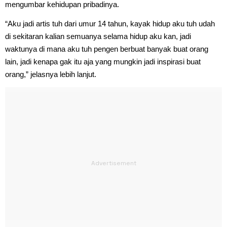
mengumbar kehidupan pribadinya.
“Aku jadi artis tuh dari umur 14 tahun, kayak hidup aku tuh udah
di sekitaran kalian semuanya selama hidup aku kan, jadi
waktunya di mana aku tuh pengen berbuat banyak buat orang
lain, jadi kenapa gak itu aja yang mungkin jadi inspirasi buat
orang,” jelasnya lebih lanjut.