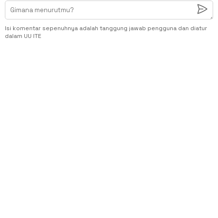
Isi komentar sepenuhnya adalah tanggung jawab pengguna dan diatur
dalam UU ITE