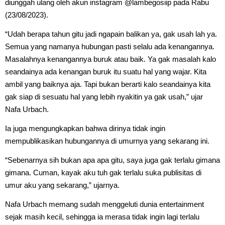
diunggah ulang oleh akun instagram @lambegosiip pada Rabu
(23/08/2023).
“Udah berapa tahun gitu jadi ngapain balikan ya, gak usah lah ya.
Semua yang namanya hubungan pasti selalu ada kenangannya.
Masalahnya kenangannya buruk atau baik. Ya gak masalah kalo
seandainya ada kenangan buruk itu suatu hal yang wajar. Kita
ambil yang baiknya aja. Tapi bukan berarti kalo seandainya kita
gak siap di sesuatu hal yang lebih nyakitin ya gak usah,” ujar
Nafa Urbach.
Ia juga mengungkapkan bahwa dirinya tidak ingin
mempublikasikan hubungannya di umurnya yang sekarang ini.
“Sebenarnya sih bukan apa apa gitu, saya juga gak terlalu gimana
gimana. Cuman, kayak aku tuh gak terlalu suka publisitas di
umur aku yang sekarang,” ujarnya.
Nafa Urbach memang sudah menggeluti dunia entertainment
sejak masih kecil, sehingga ia merasa tidak ingin lagi terlalu