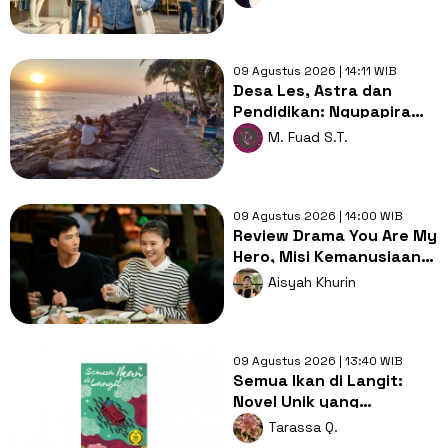
Checkout?
09 Agustus 2026 | 14:11 WIB
Desa Les, Astra dan
Pendidikan: Ngupapira
Kearifan Lokal hingga
M. Fuad S.T.
Aksi Nyata yang
Selangkah Mendahului
09 Agustus 2026 | 14:00 WIB
Review Drama You Are My
Hero, Misi Kemanusiaan
dan Perjalanan Asmara
Aisyah Khurin
09 Agustus 2026 | 13:40 WIB
Semua Ikan di Langit:
Novel Unik yang
Mengajak Merenungi Arti
Tarassa Q.
Kehidupan