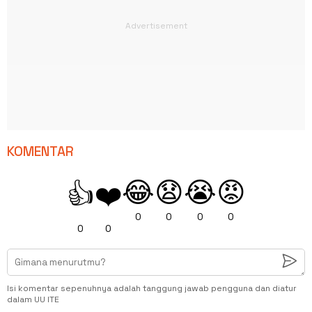
KOMENTAR
😂
😧
😭
😡
👍
❤️
0
0
0
0
0
0
Isi komentar sepenuhnya adalah tanggung jawab pengguna dan diatur
dalam UU ITE