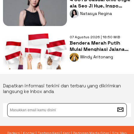
ala Seo Ji Hye, Inspo
Gaya Ngampus Sampai
Natasya Regina
Ngantor!
07 Agustus 2026 | 18:50 WIB
Bendera Merah Putih
Mulai Menghiasi Jalanan,
Mengapa Tradisi ini
Windy Aritonang
Penting?
Dapatkan informasi terkini dan terbaru yang dikirimkan
langsung ke Inbox anda
Redaksi |
Kontak |
Tentang Kami |
Karir |
Pedoman Media Siber |
Site Map