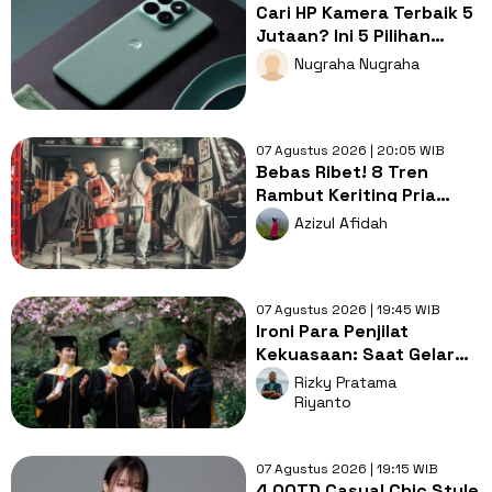
Cari HP Kamera Terbaik 5
Jutaan? Ini 5 Pilihan
dengan Foto Paling Tajam
Nugraha Nugraha
07 Agustus 2026 | 20:05 WIB
Bebas Ribet! 8 Tren
Rambut Keriting Pria
untuk Wajah Kotak yang
Azizul Afidah
Gampang Ditata
07 Agustus 2026 | 19:45 WIB
Ironi Para Penjilat
Kekuasaan: Saat Gelar
Akademis Kalah oleh
Rizky Pratama
Mental ABS
Riyanto
07 Agustus 2026 | 19:15 WIB
4 OOTD Casual Chic Style