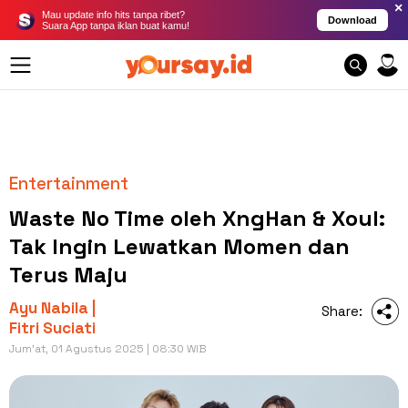
×
Mau update info hits tanpa ribet?
Download
Suara App tanpa iklan buat kamu!
Entertainment
Waste No Time oleh XngHan & Xoul:
Tak Ingin Lewatkan Momen dan
Terus Maju
Ayu Nabila |
Share:
Fitri Suciati
Jum'at, 01 Agustus 2025 | 08:30 WIB