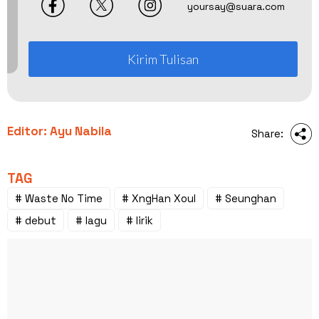
yoursay@suara.com
Kirim Tulisan
Editor: Ayu Nabila
Share:
TAG
# Waste No Time
# XngHan Xoul
# Seunghan
# debut
# lagu
# lirik