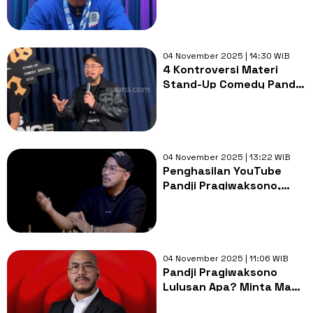
Lawakan Adat Toraja
04 November 2025 | 14:30 WIB
4 Kontroversi Materi
Stand-Up Comedy Pandji
Pragiwaksono yang Bikin
Heboh
04 November 2025 | 13:22 WIB
Penghasilan YouTube
Pandji Pragiwaksono,
Minta Maaf Usai
Dianggap Singgung Adat
Toraja
04 November 2025 | 11:06 WIB
Pandji Pragiwaksono
Lulusan Apa? Minta Maaf
Imbas Candaan Singgung