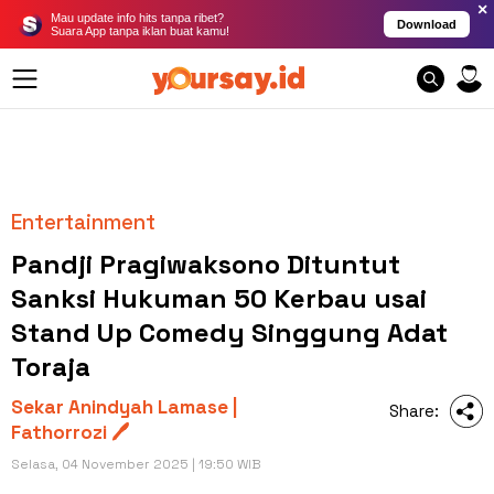
×
Mau update info hits tanpa ribet?
Download
Suara App tanpa iklan buat kamu!
Entertainment
Pandji Pragiwaksono Dituntut
Sanksi Hukuman 50 Kerbau usai
Stand Up Comedy Singgung Adat
Toraja
Sekar Anindyah Lamase |
Share:
Fathorrozi 🖊️
Selasa, 04 November 2025 | 19:50 WIB