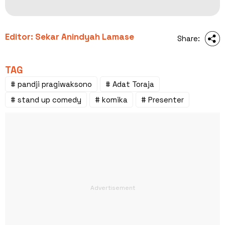
Editor: Sekar Anindyah Lamase
Share:
TAG
# pandji pragiwaksono
# Adat Toraja
# stand up comedy
# komika
# Presenter