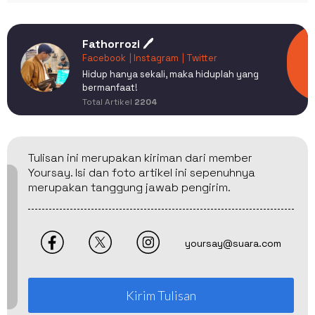
Fathorrozi 🖊️
Facebook
| Instagram
| Twitter
Hidup hanya sekali, maka hiduplah yang
bermanfaat!
Total Artikel
2204
Tulisan ini merupakan kiriman dari member
Yoursay. Isi dan foto artikel ini sepenuhnya
merupakan tanggung jawab pengirim.
yoursay@suara.com
Kirim Tulisan