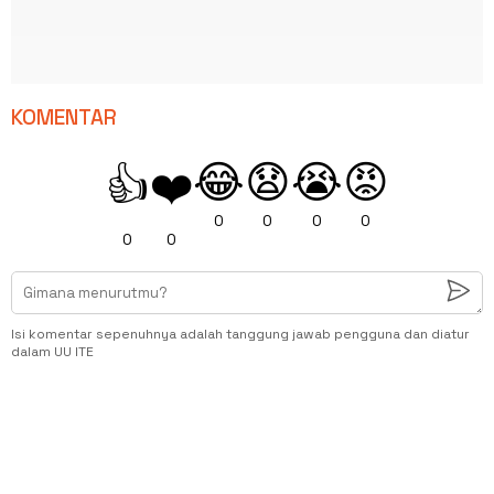
KOMENTAR
😂
😧
😭
😡
👍
❤️
0
0
0
0
0
0
Isi komentar sepenuhnya adalah tanggung jawab pengguna dan diatur
dalam UU ITE