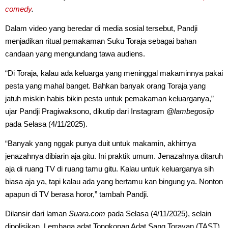
comedy
.
Dalam video yang beredar di media sosial tersebut, Pandji
menjadikan ritual pemakaman Suku Toraja sebagai bahan
candaan yang mengundang tawa audiens.
“Di Toraja, kalau ada keluarga yang meninggal makaminnya pakai
pesta yang mahal banget. Bahkan banyak orang Toraja yang
jatuh miskin habis bikin pesta untuk pemakaman keluarganya,”
ujar Pandji Pragiwaksono, dikutip dari Instagram
@lambegosiip
pada Selasa (4/11/2025).
“Banyak yang nggak punya duit untuk makamin, akhirnya
jenazahnya dibiarin aja gitu. Ini praktik umum. Jenazahnya ditaruh
aja di ruang TV di ruang tamu gitu. Kalau untuk keluarganya sih
biasa aja ya, tapi kalau ada yang bertamu kan bingung ya. Nonton
apapun di TV berasa horor,” tambah Pandji.
Dilansir dari laman
Suara.com
pada Selasa (4/11/2025), selain
dipolisikan, Lembaga adat Tongkonan Adat Sang Torayan (TAST)