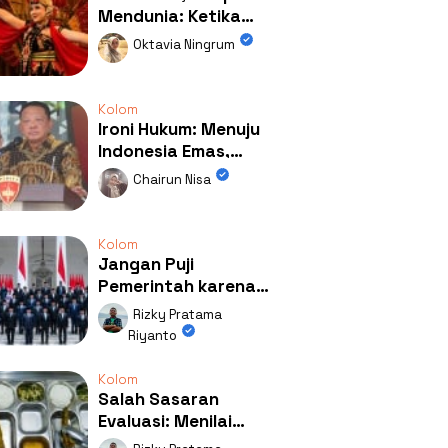
Mendunia: Ketika
Kolaborasi
Oktavia Ningrum
Mengubah Wajah
Kemiren
Kolom
Ironi Hukum: Menuju
Indonesia Emas,
Ternyata Emasnya
Chairun Nisa
Ada di Rumah Febrie!
Kolom
Jangan Puji
Pemerintah karena
Kerja: Mengapa
Rizky Pratama
Publik Begitu Mudah
Riyanto
Terpesona?
Kolom
Salah Sasaran
Evaluasi: Menilai
Program MBG Lewat