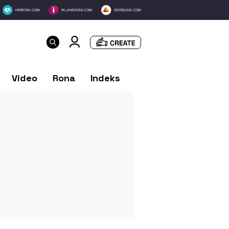
HIMEDIK.COM
IKLANDISINI.COM
SERBADA.COM
Video
Rona
Indeks