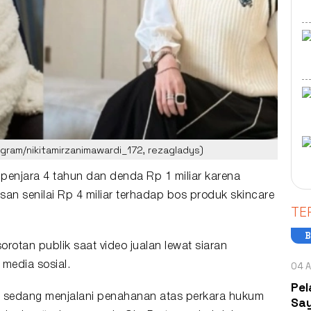
tagram/nikitamirzanimawardi_172, rezagladys)
 penjara 4 tahun dan denda Rp 1 miliar karena
san senilai Rp 4 miliar terhadap bos produk
skincare
TE
B
sorotan publik saat video jualan lewat siaran
04 A
 media sosial.
Pel
ta sedang menjalani penahanan atas perkara hukum
Say