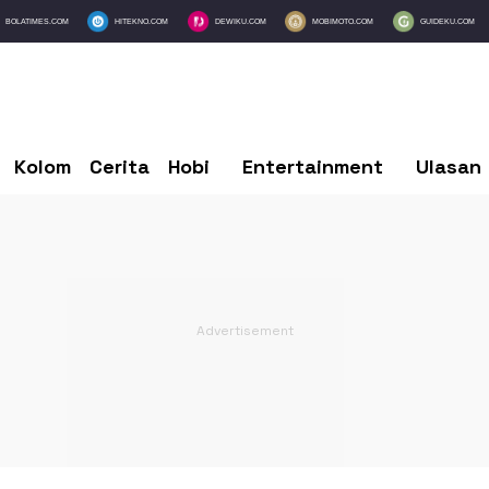
BOLATIMES.COM
HITEKNO.COM
DEWIKU.COM
MOBIMOTO.COM
GUIDEKU.COM
Kolom
Cerita
Hobi
Entertainment
Ulasan