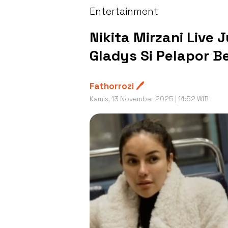
Entertainment
Nikita Mirzani Live 
Gladys Si Pelapor B
Fathorrozi 🖊️
Kamis, 13 November 2025 | 14:52 WIB