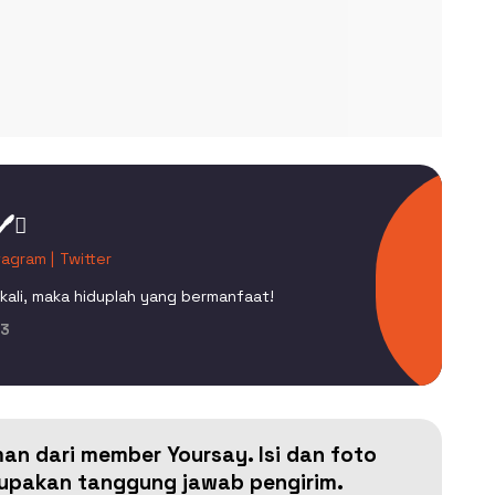
️
tagram |
Twitter
kali, maka hiduplah yang bermanfaat!
3
man dari member Yoursay. Isi dan foto
erupakan tanggung jawab pengirim.