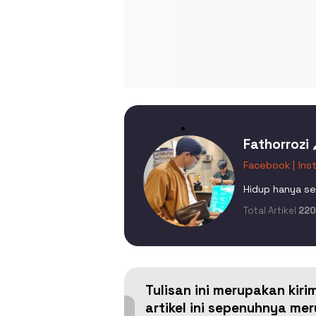
Fathorrozi 
Facebook |
Ins
Hidup hanya se
Total Artikel
220
Tulisan ini merupakan kiri
artikel ini sepenuhnya m