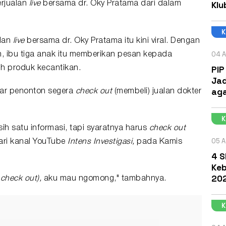
Klu
erjualan
live
bersama dr. Oky Pratama dari dalam
alan
live
bersama dr. Oky Pratama itu kini viral. Dengan
04 A
, ibu tiga anak itu memberikan pesan kepada
PIP
ih produk kecantikan.
Jad
aga
agar penonton segera
check out
(membeli) jualan dokter
h satu informasi, tapi syaratnya harus
check out
05 A
 dari kanal YouTube
Intens Investigasi,
pada Kamis
4 S
Keb
202
g
check out),
aku mau ngomong," tambahnya.