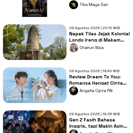
Misteri Bernyawa
Tika Maya Sari
Kearifan Lokal
09 Agustus 2026 | 20:10 WIB
Napak Tilas Jejak Kolonial
Londo Ireng di Makam
Kherkof Purworejo
Chairun Nisa
09 Agustus 2026 | 19:40 WIB
Review Dream To You:
Romansa Hangat Cinta
Pertama, Luka dan
Angelia Cipta RN
Impian
09 Agustus 2026 | 19:35 WIB
Gen Z Fasih Bahasa
Inggris, tapi Makin Asing
dengan Bahasa Ibu,