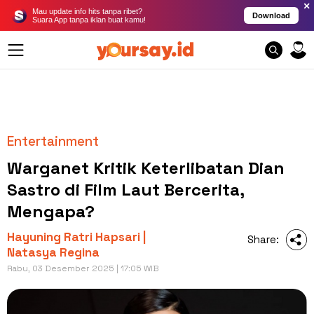
×
Mau update info hits tanpa ribet?
Download
Suara App tanpa iklan buat kamu!
Entertainment
Warganet Kritik Keterlibatan Dian
Sastro di Film Laut Bercerita,
Mengapa?
Hayuning Ratri Hapsari |
Share:
Natasya Regina
Rabu, 03 Desember 2025 | 17:05 WIB