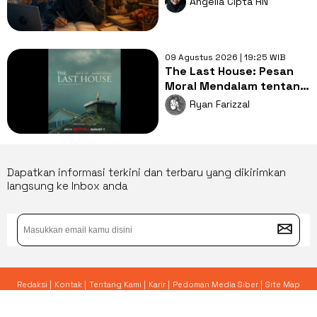
Angelia Cipta RN
Mengapa?
09 Agustus 2026 | 19:25 WIB
The Last House: Pesan
Moral Mendalam tentang
Hubungan Manusia dan
Ryan Farizzal
Alam
Dapatkan informasi terkini dan terbaru yang dikirimkan
langsung ke Inbox anda
Redaksi |
Kontak |
Tentang Kami |
Karir |
Pedoman Media Siber |
Site Map
© 2026 Yoursay.id - All Rights Reserved.