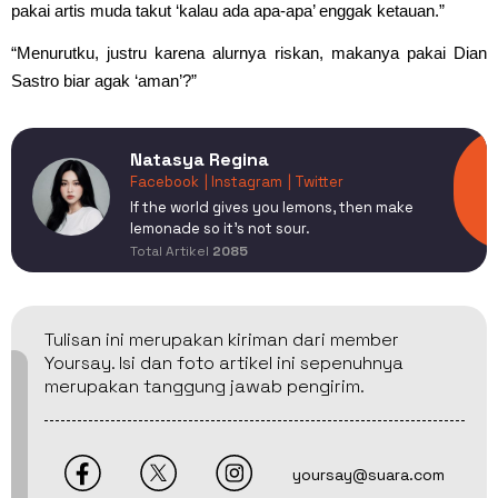
pakai artis muda takut ‘kalau ada apa-apa’ enggak ketauan.”
“Menurutku, justru karena alurnya riskan, makanya pakai Dian
Sastro biar agak ‘aman’?”
Natasya Regina
Facebook
| Instagram
| Twitter
If the world gives you lemons, then make
lemonade so it's not sour.
Total Artikel
2085
Tulisan ini merupakan kiriman dari member
Yoursay. Isi dan foto artikel ini sepenuhnya
merupakan tanggung jawab pengirim.
yoursay@suara.com