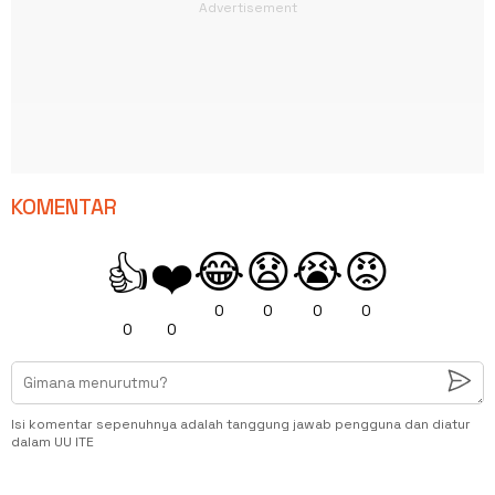
KOMENTAR
😂
😧
😭
😡
👍
❤️
0
0
0
0
0
0
Isi komentar sepenuhnya adalah tanggung jawab pengguna dan diatur
dalam UU ITE