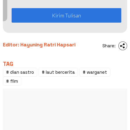
Kirim Tulisan
Editor: Hayuning Ratri Hapsari
Share:
TAG
# dian sastro
# laut bercerita
# warganet
# film