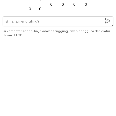
0
0
0
0
0
0
Isi komentar sepenuhnya adalah tanggung jawab pengguna dan diatur
dalam UU ITE