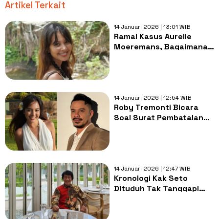
Artikel Terkait
14 Januari 2026 | 13:01 WIB
Ramai Kasus Aurelie
Moeremans, Bagaimana
Tata Cara Menikah di
Gereja Katolik?
14 Januari 2026 | 12:54 WIB
Roby Tremonti Bicara
Soal Surat Pembatalan
Nikah dengan Aurelie
Moeremans, Dipaksa
Ngaku KDRT
14 Januari 2026 | 12:47 WIB
Kronologi Kak Seto
Dituduh Tak Tanggapi
Aduan Ibu Aurelie
Moeremans