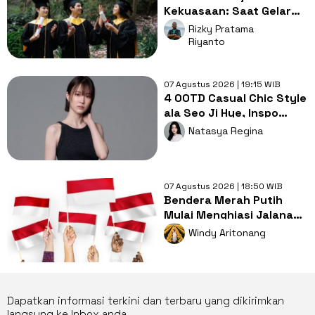
Kekuasaan: Saat Gelar
Akademis Kalah oleh
Rizky Pratama
Mental ABS
Riyanto
07 Agustus 2026 | 19:15 WIB
4 OOTD Casual Chic Style
ala Seo Ji Hye, Inspo
Gaya Ngampus Sampai
Natasya Regina
Ngantor!
07 Agustus 2026 | 18:50 WIB
Bendera Merah Putih
Mulai Menghiasi Jalanan,
Mengapa Tradisi ini
Windy Aritonang
Penting?
Dapatkan informasi terkini dan terbaru yang dikirimkan
langsung ke Inbox anda