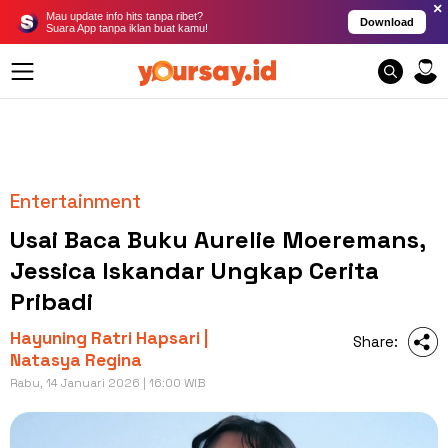
×
Mau update info hits tanpa ribet?
Download
Suara App tanpa iklan buat kamu!
Entertainment
Usai Baca Buku Aurelie Moeremans,
Jessica Iskandar Ungkap Cerita
Pribadi
Hayuning Ratri Hapsari |
Share:
Natasya Regina
Rabu, 14 Januari 2026 | 16:00 WIB