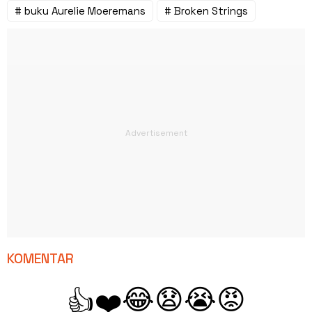
# buku Aurelie Moeremans
# Broken Strings
KOMENTAR
😂
😧
😭
😡
👍
❤️