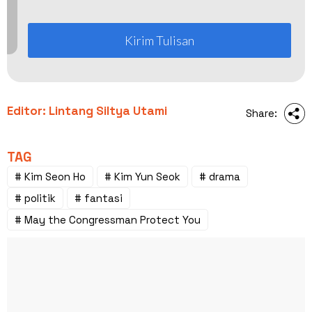
Kirim Tulisan
Editor: Lintang Siltya Utami
Share:
TAG
# Kim Seon Ho
# Kim Yun Seok
# drama
# politik
# fantasi
# May the Congressman Protect You