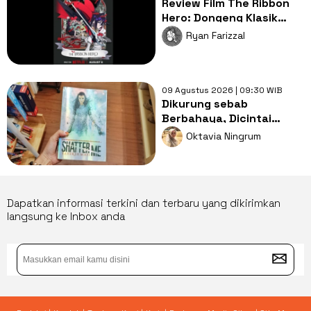
Review Film The Ribbon
Hero: Dongeng Klasik
Tezuka dalam Balutan
Ryan Farizzal
Modernitas
09 Agustus 2026 | 09:30 WIB
Dikurung sebab
Berbahaya, Dicintai
sebab Berbeda: Juliette
Oktavia Ningrum
dalam Shatter Me
Dapatkan informasi terkini dan terbaru yang dikirimkan
langsung ke Inbox anda