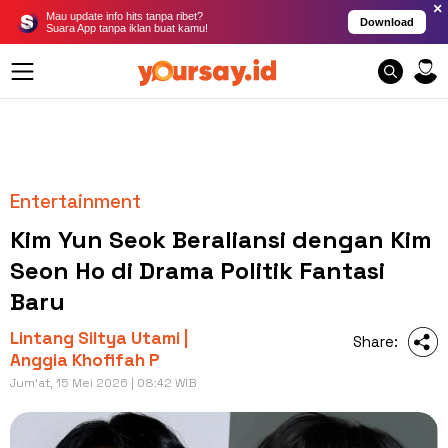
×
Mau update info hits tanpa ribet?
Download
Suara App tanpa iklan buat kamu!
Entertainment
Kim Yun Seok Beraliansi dengan Kim
Seon Ho di Drama Politik Fantasi
Baru
Lintang Siltya Utami |
Share:
Anggia Khofifah P
Jum'at, 15 Mei 2026 | 08:42 WIB