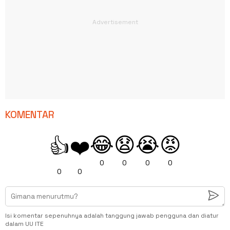
KOMENTAR
😂
😧
😭
😡
👍
❤️
0
0
0
0
0
0
Isi komentar sepenuhnya adalah tanggung jawab pengguna dan diatur
dalam UU ITE