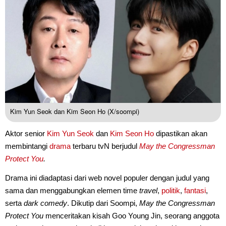
Kim Yun Seok dan Kim Seon Ho (X/soompi)
Aktor senior
Kim Yun Seok
dan
Kim Seon Ho
dipastikan akan
membintangi
drama
terbaru tvN berjudul
May the Congressman
Protect You
.
Drama ini diadaptasi dari web novel populer dengan judul yang
sama dan menggabungkan elemen time
travel
,
politik
,
fantasi
,
serta
dark comedy
. Dikutip dari Soompi,
May the Congressman
Protect You
menceritakan kisah Goo Young Jin, seorang anggota