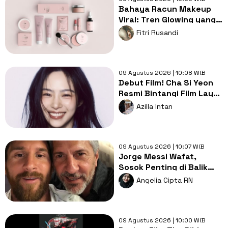
Bahaya Racun Makeup
Viral: Tren Glowing yang
Merusak Kulit Wajah
Fitri Rusandi
09 Agustus 2026 | 10:08 WIB
Debut Film! Cha Si Yeon
Resmi Bintangi Film Layar
Lebar The Pinnacle
Azilla Intan
09 Agustus 2026 | 10:07 WIB
Jorge Messi Wafat,
Sosok Penting di Balik
Karier Lionel Messi
Angelia Cipta RN
09 Agustus 2026 | 10:00 WIB