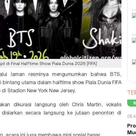
l di Final Halftime Show Piala Dunia 2026 [FIFA]
elalui laman resminya mengumumkan bahwa
BTS
,
 bintang utama dalam halftime show Piala Dunia FIFA
TE
6 di Stadion New York New Jersey.
akan dikurasi langsung oleh Chris Martin, vokalis
a disiarkan secara langsung ke jutaan penonton di
06 A
Pro
Mud
, acara ini juga membawa misi sosial besar.