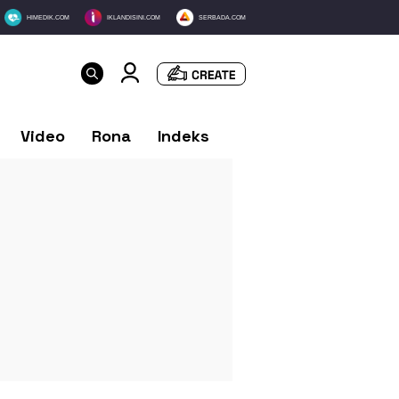
HIMEDIK.COM
IKLANDISINI.COM
SERBADA.COM
Video
Rona
Indeks