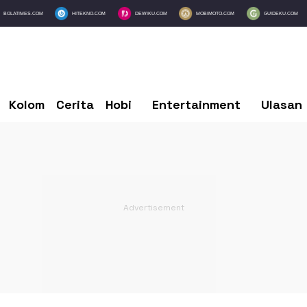
BOLATIMES.COM
HITEKNO.COM
DEWIKU.COM
MOBIMOTO.COM
GUIDEKU.COM
Kolom
Cerita
Hobi
Entertainment
Ulasan