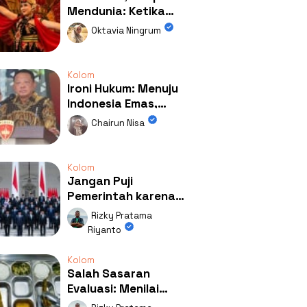
Mendunia: Ketika
Kolaborasi
Oktavia Ningrum
Mengubah Wajah
Kemiren
Kolom
Ironi Hukum: Menuju
Indonesia Emas,
Ternyata Emasnya
Chairun Nisa
Ada di Rumah Febrie!
Kolom
Jangan Puji
Pemerintah karena
Kerja: Mengapa
Rizky Pratama
Publik Begitu Mudah
Riyanto
Terpesona?
Kolom
Salah Sasaran
Evaluasi: Menilai
Program MBG Lewat