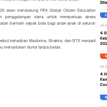
Dil
026
akan mendukung FIFA Global Citizen Education
an penggalangan dana untuk memperluas akses
atan bermain sepak bola bagi anak-anak di seluruh
05 A
4 S
Keb
enyebut kehadiran Madonna, Shakira, dan BTS menjadi
202
u menyatukan dunia tanpa batas.
05 A
4 H
Kam
Coc